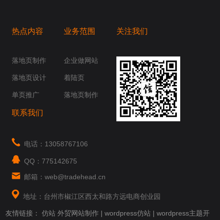
热点内容
业务范围
关注我们
桥梁，愿成为你扬帆起航的风向标，愿成为你
你身边......
落地页制作
企业做网站
落地页设计
着陆页
单页推广
落地页制作
联系我们
电话：13058767106
QQ：775142675
邮箱：web@tradehead.cn
地址：台州市椒江区西太和路方远电商创业园
友情链接：
仿站
外贸网站制作
|
wordpress仿站
|
wordpress主题开