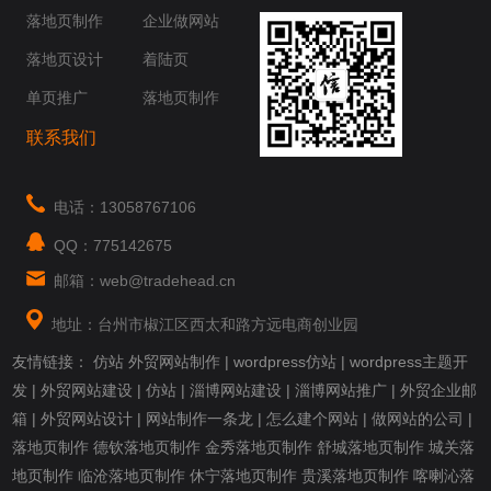
你身边......
落地页制作
企业做网站
落地页设计
着陆页
单页推广
落地页制作
联系我们
电话：13058767106
QQ：775142675
邮箱：web@tradehead.cn
地址：台州市椒江区西太和路方远电商创业园
友情链接：
仿站
外贸网站制作
|
wordpress仿站
|
wordpress主题开
发
|
外贸网站建设
|
仿站
|
淄博网站建设
|
淄博网站推广
|
外贸企业邮
箱
|
外贸网站设计
|
网站制作一条龙
|
怎么建个网站
|
做网站的公司
|
落地页制作
德钦落地页制作
金秀落地页制作
舒城落地页制作
城关落
地页制作
临沧落地页制作
休宁落地页制作
贵溪落地页制作
喀喇沁落