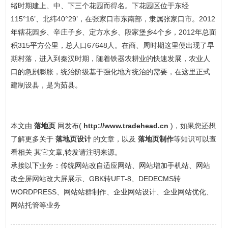
绪时期建上、中、下三个花园而得名。下花园区位于东经
115°16’、北纬40°29’，在张家口市东南部，隶属张家口市。2012
年辖花园乡、辛庄子乡、定方水乡、段家堡乡4个乡，2012年总面
积315平方公里，总人口67648人。在商、周时期这里便出现了早
期村落，进入到秦汉时期，随着铁器农耕业的快速发展，农业人
口的急剧膨胀，统治阶级基于强化地方统治的需要，在这里正式
建制设县，是为茹县。
本文由
落地页
网发布(
http://www.tradehead.cn
)，如果您还想
了解更多关于
落地页设计
的文章，以及
落地页制作
等知识可以查
看相关 其它文章,转发请注明来源。
承接以下业务：传统网站改自适应网站、网站增加手机站、网站
改全屏网站改大屏展示、GBK转UFT-8、DEDECMS转
WORDPRESS、网站站群制作、企业网站设计、企业网站优化、
网站托管等业务