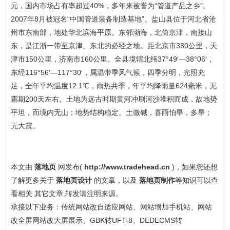
元，国内市场占有率超过40%，多年来被誉为“管道产品之乡”。
2007年8月被冠名“中国管道装备制造基地”。盐山县位于河北省沧
州市东南部，地处华北滨海平原。东邻渤海，北倚京津，南接山
东，是江浙一带至京津、东北的必经之地。距北京市380公里，天
津市150公里，济南市160公里。全县境辖北纬37°49′—38°06′，
东经116°56′—117°30′，属温带季风气候，四季分明，光照充
足，全年平均温度12.1℃，雨热共季，年平均降雨量624毫米，无
霜期200天左右。土地为远古时期黄河冲刷河沙堆积而成，故地势
平坦，而境内无山；地势结构稳定。土微碱，喜雨怕旱，多旱；
无大震。
本文由
落地页
网发布(
http://www.tradehead.cn
)，如果您还想
了解更多关于
落地页设计
的文章，以及
落地页制作
等知识可以查
看相关 其它文章,转发请注明来源。
承接以下业务：传统网站改自适应网站、网站增加手机站、网站
改全屏网站改大屏展示、GBK转UFT-8、DEDECMS转