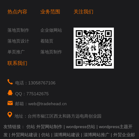
热点内容
业务范围
关注我们
桥梁，愿成为你扬帆起航的风向标，愿成为你
你身边......
落地页制作
企业做网站
落地页设计
着陆页
单页推广
落地页制作
联系我们
电话：13058767106
QQ：775142675
邮箱：web@tradehead.cn
地址：台州市椒江区西太和路方远电商创业园
友情链接：
仿站
外贸网站制作
|
wordpress仿站
|
wordpress主题开
发
|
外贸网站建设
|
仿站
|
淄博网站建设
|
淄博网站推广
|
外贸企业邮