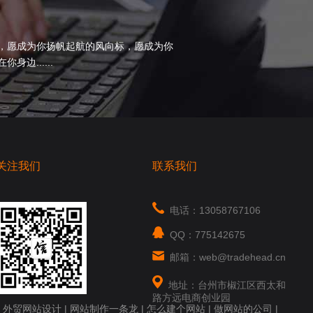
，愿成为你扬帆起航的风向标，愿成为你
边......
关注我们
联系我们
电话：13058767106
QQ：775142675
邮箱：web@tradehead.cn
地址：台州市椒江区西太和
路方远电商创业园
|
外贸网站设计
|
网站制作一条龙
|
怎么建个网站
|
做网站的公司
|