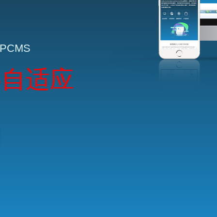
HPCMS
5自适应