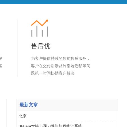
售后优
第
为客户提供持续的售前售后服务，
客
客户在交付后涉及到部署迁移等问
题第一时间协助客户解决
最新文章
北京
360api对接步骤 · 微信加粉统计系统