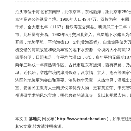
泊头市位于河北省东南部，北依京津，东临渤海，距北京市250公里
京沪高速公路纵贯全境。1990年人口49.47万。汉族为主，有
千米。金大定七年（1167）析乐寿置交河县。明洪武二十二年（
市。此后屡有变易。1983年5月交河县并入。浅层地下水储量为
开阔，地势平坦，平均海拔13．2米(黄海高程)，自然坡降仅
横交错的河流故道和较为丰富的地下水资源，今境内大小河流13
四季分明，日照充足，年平均气温12．6℃，多年平均无霜期187
两年三熟或一年两熟耕作区。古代市境东有运河，西有驿路，乃
埠。近代始，穿越市境的津浦铁路，及京福、京大、沧石等国家
济区的地位更为突出和重要。泊头物华天宝，人杰地灵，涌现出
宣、爱国民主教育人士南汉忱等优秀人物，更有黄立荣、申宪智
儒讲研学术的风水宝地，明代兴建的清真寺，又以其规模宏伟，
本文由
落地页
网发布(
http://www.tradehead.cn
)，如果您
其它文章,转发请注明来源。