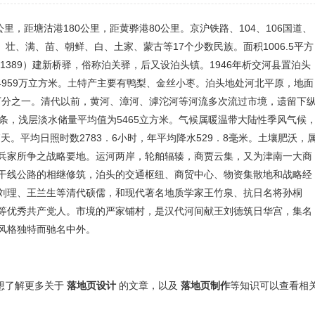
，距塘沽港180公里，距黄骅港80公里。京沪铁路、104、106国道、
回、壮、满、苗、朝鲜、白、土家、蒙古等17个少数民族。面积1006.5平方
1389）建新桥驿，俗称泊关驿，后又设泊头镇。1946年析交河县置泊头
4959万立方米。土特产主要有鸭梨、金丝小枣。泊头地处河北平原，地面
为万分之一。清代以前，黄河、漳河、滹沱河等河流多次流过市境，遗留下
条，浅层淡水储量平均值为5465立方米。气候属暖温带大陆性季风气候
天。平均日照时数2783．6小时，年平均降水529．8毫米。土壤肥沃，
兵家所争之战略要地。运河两岸，轮舶辐辏，商贾云集，又为津南一大商
干线公路的相继修筑，泊头的交通枢纽、商贸中心、物资集散地和战略经
刘理、王兰生等清代硕儒，和现代著名地质学家王竹泉、抗日名将孙桐
等优秀共产党人。市境的严家铺村，是汉代河间献王刘德筑日华宫，集名
风格独特而驰名中外。
还想了解更多关于
落地页设计
的文章，以及
落地页制作
等知识可以查看相