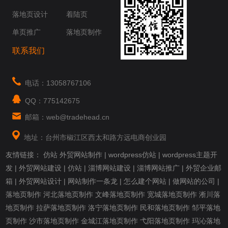
落地页设计
着陆页
单页推广
落地页制作
联系我们
电话：13058767106
QQ：775142675
邮箱：web@tradehead.cn
地址：台州市椒江区西太和路方远电商创业园
友情链接：
仿站
外贸网站制作
|
wordpress仿站
|
wordpress主题开
发
|
外贸网站建设
|
仿站
|
淄博网站建设
|
淄博网站推广
|
外贸企业邮
箱
|
外贸网站设计
|
网站制作一条龙
|
怎么建个网站
|
做网站的公司
|
落地页制作
河北落地页制作
文峰落地页制作
宽城落地页制作
淅川落
地页制作
拉萨落地页制作
洛宁落地页制作
民和落地页制作
邹平落地
页制作
沙市落地页制作
金城江落地页制作
弋阳落地页制作
玛沁落地