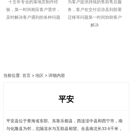
十五年专业的落地页制作经
为客户提供持续的售前售后服
验，第一时间相应客户需求，
务，客户在交付后涉及到部署
及时解决客户遇到的各种问题
迁移等问题第一时间协助客户
解决
当前位置:
首页
>
地区
> 详细内容
平安
平安县位于青海省东部。东靠乐都县，西连湟中县和西宁市，南
与化隆县为邻，北隔湟水与互助县相望。全县南北长33.6千米，