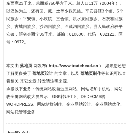
东西宽23千米，总面积750平方千米。总人口11万（2004年）。
以汉族为主，还有回、藏、土等少数民族。平安县辖3个镇、5个
民族乡：平安镇、小峡镇、三合镇、洪水泉回族乡、石灰窑回族
乡、古城回族乡、沙沟回族乡、巴藏沟回族乡。县人民政府驻平
安镇，距省会西宁35千米。邮编：810600。代码：632121。区
号：0972。
本文由
落地页
网发布(
http://www.tradehead.cn
)，如果您还想
了解更多关于
落地页设计
的文章，以及
落地页制作
等知识可以查
看相关 其它文章,转发请注明来源。
承接以下业务：传统网站改自适应网站、网站增加手机站、网站
改全屏网站改大屏展示、GBK转UFT-8、DEDECMS转
WORDPRESS、网站站群制作、企业网站设计、企业网站优化、
网站托管等业务
上一篇:
金山