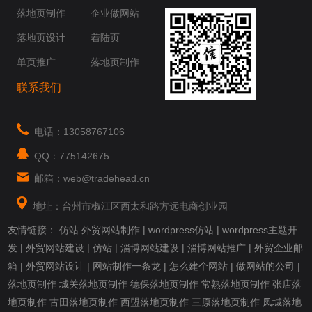
你身边......
落地页制作
企业做网站
落地页设计
着陆页
单页推广
落地页制作
联系我们
电话：13058767106
QQ：775142675
邮箱：web@tradehead.cn
地址：台州市椒江区西太和路方远电商创业园
友情链接：
仿站
外贸网站制作
|
wordpress仿站
|
wordpress主题开
发
|
外贸网站建设
|
仿站
|
淄博网站建设
|
淄博网站推广
|
外贸企业邮
箱
|
外贸网站设计
|
网站制作一条龙
|
怎么建个网站
|
做网站的公司
|
落地页制作
城关落地页制作
德保落地页制作
常熟落地页制作
张店落
地页制作
古田落地页制作
西盟落地页制作
三原落地页制作
凤城落地