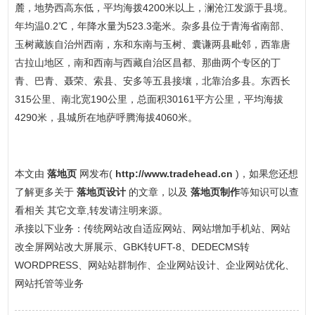
麓，地势西高东低，平均海拨4200米以上，澜沧江发源于县境。
年均温0.2℃，年降水量为523.3毫米。杂多县位于青海省南部、
玉树藏族自治州西南，东和东南与玉树、囊谦两县毗邻，西靠唐
古拉山地区，南和西南与西藏自治区昌都、那曲两个专区的丁
青、巴青、聂荣、索县、安多等五县接壤，北靠治多县。东西长
315公里、南北宽190公里，总面积30161平方公里，平均海拔
4290米，县城所在地萨呼腾海拔4060米。
本文由
落地页
网发布(
http://www.tradehead.cn
)，如果您还想
了解更多关于
落地页设计
的文章，以及
落地页制作
等知识可以查
看相关 其它文章,转发请注明来源。
承接以下业务：传统网站改自适应网站、网站增加手机站、网站
改全屏网站改大屏展示、GBK转UFT-8、DEDECMS转
WORDPRESS、网站站群制作、企业网站设计、企业网站优化、
网站托管等业务