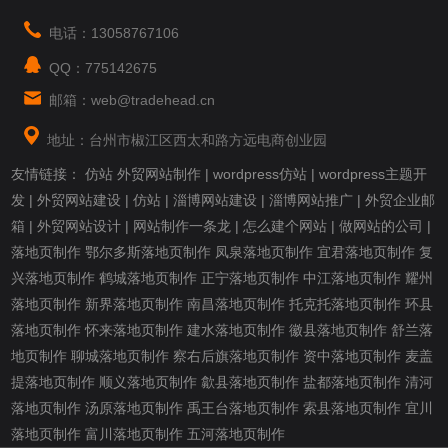
电话：13058767106
QQ：775142675
邮箱：web@tradehead.cn
地址：台州市椒江区西太和路方远电商创业园
友情链接：
仿站
外贸网站制作
|
wordpress仿站
|
wordpress主题开
发
|
外贸网站建设
|
仿站
|
淄博网站建设
|
淄博网站推广
|
外贸企业邮
箱
|
外贸网站设计
|
网站制作一条龙
|
怎么建个网站
|
做网站的公司
|
落地页制作
鄂尔多斯落地页制作
凤泉落地页制作
宜君落地页制作
复
兴落地页制作
鹤城落地页制作
正宁落地页制作
中江落地页制作
耀州
落地页制作
新界落地页制作
南昌落地页制作
托克托落地页制作
环县
落地页制作
怀来落地页制作
建水落地页制作
徽县落地页制作
舒兰落
地页制作
聊城落地页制作
察右后旗落地页制作
资中落地页制作
麦盖
提落地页制作
顺义落地页制作
歙县落地页制作
盐都落地页制作
清河
落地页制作
汤原落地页制作
禹王台落地页制作
索县落地页制作
宜川
落地页制作
富川落地页制作
五河落地页制作