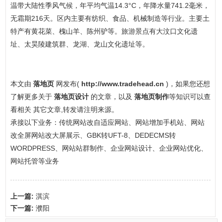
温带大陆性季风气候，年平均气温14.3°C，年降水量741.2毫米，
无霜期216天。区内主要有纺织、食品、机械制造等行业。主要土
特产有黄花菜、槐山羊、陈州驴等。旅游景点有大汶口文化遗
址、太昊陵建筑群、龙湖、龙山文化遗址等。
本文由
落地页
网发布(
http://www.tradehead.cn
)，如果您还想
了解更多关于
落地页设计
的文章，以及
落地页制作
等知识可以查
看相关 其它文章,转发请注明来源。
承接以下业务：传统网站改自适应网站、网站增加手机站、网站
改全屏网站改大屏展示、GBK转UFT-8、DEDECMS转
WORDPRESS、网站站群制作、企业网站设计、企业网站优化、
网站托管等业务
上一篇:
淇滨
下一篇:
濮阳