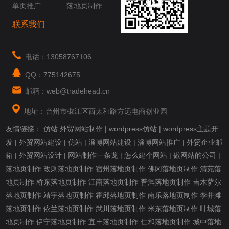
单页推广
落地页制作
联系我们
电话：13058767106
QQ：775142675
邮箱：web@tradehead.cn
地址：台州市椒江区西太和路方远电商创业园
友情链接：
仿站
外贸网站制作
|
wordpress仿站
|
wordpress主题开
发
|
外贸网站建设
|
仿站
|
淄博网站建设
|
淄博网站推广
|
外贸企业邮
箱
|
外贸网站设计
|
网站制作一条龙
|
怎么建个网站
|
做网站的公司
|
落地页制作
改则落地页制作
宿州落地页制作
佛冈落地页制作
清苑落
地页制作
桥东落地页制作
江南落地页制作
普洱落地页制作
吉木萨尔
落地页制作
靖宇落地页制作
霍邱落地页制作
南乐落地页制作
孪井滩
落地页制作
依兰落地页制作
武川落地页制作
米东落地页制作
叶城落
地页制作
伊宁落地页制作
宜丰落地页制作
仁和落地页制作
城中落地