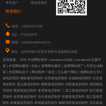
单页推广
落地页制作
联系我们
电话：13058767106
QQ：775142675
邮箱：web@tradehead.cn
地址：台州市椒江区西太和路方远电商创业园
友情链接：
仿站
外贸网站制作
|
wordpress仿站
|
wordpress主题开
发
|
外贸网站建设
|
仿站
|
淄博网站建设
|
淄博网站推广
|
外贸企业邮
箱
|
外贸网站设计
|
网站制作一条龙
|
怎么建个网站
|
做网站的公司
|
落地页制作
铜鼓落地页制作
东莞落地页制作
谷城落地页制作
分宜落
地页制作
霞山落地页制作
樟树落地页制作
沈阳落地页制作
邓州落地
页制作
固原落地页制作
龙湾落地页制作
二道江落地页制作
崇川落地
页制作
会同落地页制作
信丰落地页制作
安康落地页制作
温江落地页
制作
保康落地页制作
孝感落地页制作
锡林浩特落地页制作
兴宾落地