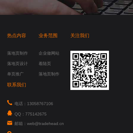
热点内容
业务范围
关注我们
桥梁，愿成为你扬帆起航的风向标，愿成为你
你身边......
落地页制作
企业做网站
落地页设计
着陆页
单页推广
落地页制作
联系我们
电话：13058767106
QQ：775142675
邮箱：web@tradehead.cn