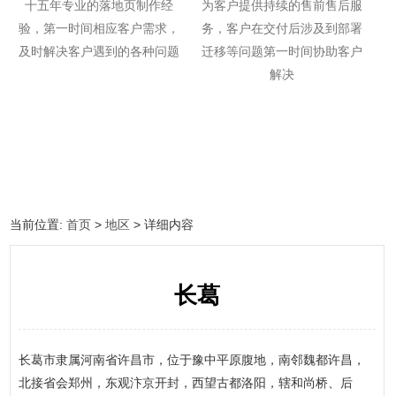
十五年专业的落地页制作经
为客户提供持续的售前售后服
验，第一时间相应客户需求，
务，客户在交付后涉及到部署
及时解决客户遇到的各种问题
迁移等问题第一时间协助客户
解决
当前位置:
首页
>
地区
> 详细内容
长葛
长葛市隶属河南省许昌市，位于豫中平原腹地，南邻魏都许昌，
北接省会郑州，东观汴京开封，西望古都洛阳，辖和尚桥、后