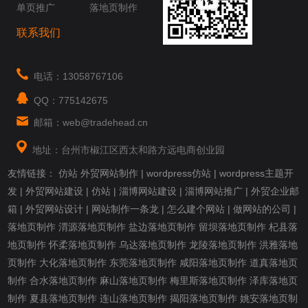
单页推广
落地页制作
联系我们
电话：13058767106
QQ：775142675
邮箱：web@tradehead.cn
地址：台州市椒江区西太和路方远电商创业园
友情链接：
仿站
外贸网站制作
|
wordpress仿站
|
wordpress主题开
发
|
外贸网站建设
|
仿站
|
淄博网站建设
|
淄博网站推广
|
外贸企业邮
箱
|
外贸网站设计
|
网站制作一条龙
|
怎么建个网站
|
做网站的公司
|
落地页制作
渭源落地页制作
盐边落地页制作
留坝落地页制作
杞县落
地页制作
怀柔落地页制作
乌达落地页制作
龙陵落地页制作
洪雅落地
页制作
大化落地页制作
东莞落地页制作
咸阳落地页制作
道真落地页
制作
合水落地页制作
麻山落地页制作
梅里斯落地页制作
泽库落地页
制作
夏县落地页制作
连山落地页制作
揭阳落地页制作
姚安落地页制