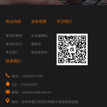
热点内容
业务范围
关注我们
桥梁，愿成为你扬帆起航的风向标，愿成为你
你身边......
落地页制作
企业做网站
落地页设计
着陆页
单页推广
落地页制作
联系我们
电话：13058767106
QQ：775142675
邮箱：web@tradehead.cn
地址：台州市椒江区西太和路方远电商创业园