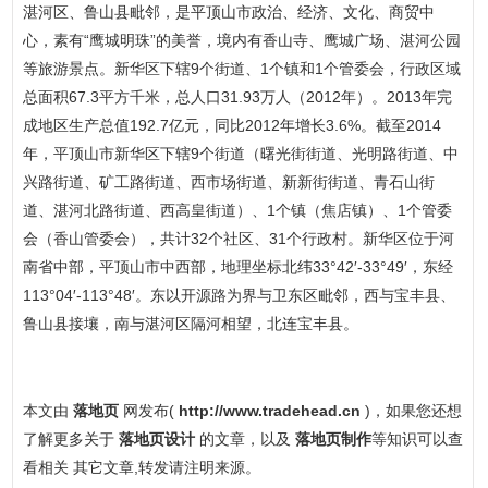
湛河区、鲁山县毗邻，是平顶山市政治、经济、文化、商贸中
心，素有“鹰城明珠”的美誉，境内有香山寺、鹰城广场、湛河公园
等旅游景点。新华区下辖9个街道、1个镇和1个管委会，行政区域
总面积67.3平方千米，总人口31.93万人（2012年）。2013年完
成地区生产总值192.7亿元，同比2012年增长3.6%。截至2014
年，平顶山市新华区下辖9个街道（曙光街街道、光明路街道、中
兴路街道、矿工路街道、西市场街道、新新街街道、青石山街
道、湛河北路街道、西高皇街道）、1个镇（焦店镇）、1个管委
会（香山管委会），共计32个社区、31个行政村。新华区位于河
南省中部，平顶山市中西部，地理坐标北纬33°42′-33°49′，东经
113°04′-113°48′。东以开源路为界与卫东区毗邻，西与宝丰县、
鲁山县接壤，南与湛河区隔河相望，北连宝丰县。
本文由
落地页
网发布(
http://www.tradehead.cn
)，如果您还想
了解更多关于
落地页设计
的文章，以及
落地页制作
等知识可以查
看相关 其它文章,转发请注明来源。