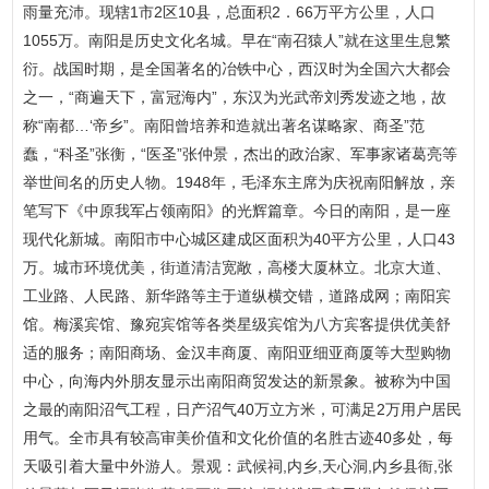
雨量充沛。现辖1市2区10县，总面积2．66万平方公里，人口
1055万。南阳是历史文化名城。早在“南召猿人”就在这里生息繁
衍。战国时期，是全国著名的冶铁中心，西汉时为全国六大都会
之一，“商遍天下，富冠海内”，东汉为光武帝刘秀发迹之地，故
称“南都…‘帝乡”。南阳曾培养和造就出著名谋略家、商圣”范
蠢，“科圣”张衡，“医圣”张仲景，杰出的政治家、军事家诸葛亮等
举世间名的历史人物。1948年，毛泽东主席为庆祝南阳解放，亲
笔写下《中原我军占领南阳》的光辉篇章。今日的南阳，是一座
现代化新城。南阳市中心城区建成区面积为40平方公里，人口43
万。城市环境优美，街道清洁宽敞，高楼大厦林立。北京大道、
工业路、人民路、新华路等主于道纵横交错，道路成网；南阳宾
馆。梅溪宾馆、豫宛宾馆等各类星级宾馆为八方宾客提供优美舒
适的服务；南阳商场、金汉丰商厦、南阳亚细亚商厦等大型购物
中心，向海内外朋友显示出南阳商贸发达的新景象。被称为中国
之最的南阳沼气工程，日产沼气40万立方米，可满足2万用户居民
用气。全市具有较高审美价值和文化价值的名胜古迹40多处，每
天吸引着大量中外游人。景观：武候祠,内乡,天心洞,内乡县衙,张