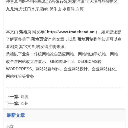
仲景墓与医圣祠张衡墓,汉画像石馆,桐柏淮源,宝天墁自然保护区,
九龙沟,丹江口水库,西峡,伏牛山,水帘洞,白河
本文由
落地页
网发布(
http://www.tradehead.cn
)，如果您还想
了解更多关于
落地页设计
的文章，以及
落地页制作
等知识可以查
看相关 其它文章,转发请注明来源。
承接以下业务：传统网站改自适应网站、网站增加手机站、网站
改全屏网站改大屏展示、GBK转UFT-8、DEDECMS转
WORDPRESS、网站站群制作、企业网站设计、企业网站优化、
网站托管等业务
上一篇:
郏县
下一篇:
邓州
最新文章
北京