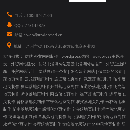
电话：13058767106
QQ：775142675
邮箱：web@tradehead.cn
地址：台州市椒江区西太和路方远电商创业园
友情链接：
仿站
外贸网站制作
|
wordpress仿站
|
wordpress主题开
发
|
外贸网站建设
|
仿站
|
淄博网站建设
|
淄博网站推广
|
外贸企业邮
箱
|
外贸网站设计
|
网站制作一条龙
|
怎么建个网站
|
做网站的公司
|
落地页制作
云龙落地页制作
连江落地页制作
武定落地页制作
昭阳落
地页制作
夏津落地页制作
开封落地页制作
五通桥落地页制作
明光落
地页制作
沂水落地页制作
两当落地页制作
连平落地页制作
滦平落地
页制作
普格落地页制作
常宁落地页制作
淮滨落地页制作
云林落地页
制作
郁南落地页制作
嵊州落地页制作
宁乡落地页制作
桐梓落地页制
作
龙里落地页制作
单县落地页制作
河北落地页制作
鹤山落地页制作
永福落地页制作
会理落地页制作
文峰落地页制作
塔中落地页制作
新