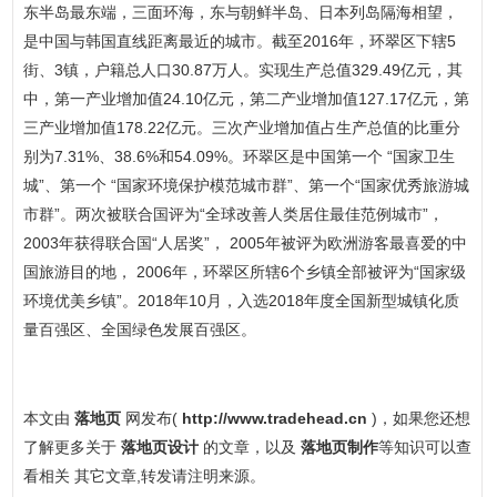
东半岛最东端，三面环海，东与朝鲜半岛、日本列岛隔海相望，
是中国与韩国直线距离最近的城市。截至2016年，环翠区下辖5
街、3镇，户籍总人口30.87万人。实现生产总值329.49亿元，其
中，第一产业增加值24.10亿元，第二产业增加值127.17亿元，第
三产业增加值178.22亿元。三次产业增加值占生产总值的比重分
别为7.31%、38.6%和54.09%。环翠区是中国第一个 “国家卫生
城”、第一个 “国家环境保护模范城市群”、第一个“国家优秀旅游城
市群”。两次被联合国评为“全球改善人类居住最佳范例城市”，
2003年获得联合国“人居奖”， 2005年被评为欧洲游客最喜爱的中
国旅游目的地， 2006年，环翠区所辖6个乡镇全部被评为“国家级
环境优美乡镇”。2018年10月，入选2018年度全国新型城镇化质
量百强区、全国绿色发展百强区。
本文由
落地页
网发布(
http://www.tradehead.cn
)，如果您还想
了解更多关于
落地页设计
的文章，以及
落地页制作
等知识可以查
看相关 其它文章,转发请注明来源。