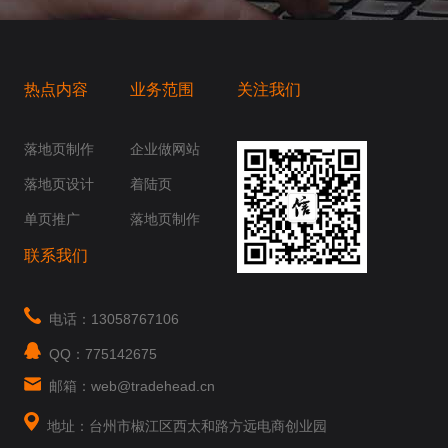
热点内容
业务范围
关注我们
桥梁，愿成为你扬帆起航的风向标，愿成为你
你身边......
落地页制作
企业做网站
落地页设计
着陆页
单页推广
落地页制作
联系我们
电话：13058767106
QQ：775142675
邮箱：web@tradehead.cn
地址：台州市椒江区西太和路方远电商创业园