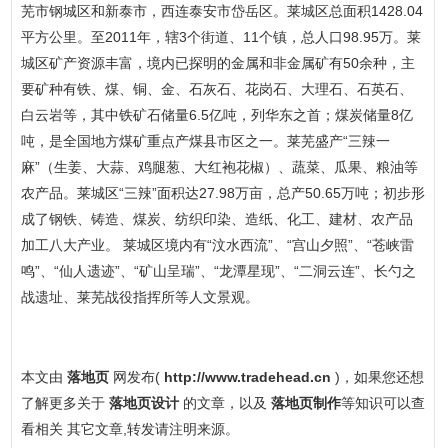
芜市钢城区和新泰市，西连泰安市岱岳区。莱城区总面积1428.04
平方公里。至2011年，辖3个街道、11个镇，总人口98.95万。莱
城区矿产资源丰富，境内已探明的金属和非金属矿有50余种，主
要矿种有铁、煤、铜、金、石灰石、花岗石、大理石、石英石、
白云岩等，其中铁矿石储量6.5亿吨，列华东之首；煤炭储量8亿
吨，是全国地方煤矿重点产煤县市区之一。莱芜盛产“三辣一
麻”（生姜、大蒜、鸡腿葱、大红袍花椒）、蔬菜、瓜果、粮油等
农产品。莱城区“三辣”面积达27.98万亩，总产50.65万吨；初步形
成了钢铁、铸造、煤炭、纺织印染、造纸、化工、建材、农产品
加工八大产业。 莱城区境内有“汶水西流”、“宫山夕照”、“苍峡雷
鸣”、“仙人遗迹”、“矿山呈瑞”、“龙潭星现”、“二洞云连”、长勺之
战遗址、莱芜战役指挥所等人文景观。
本文由
落地页
网发布(
http://www.tradehead.cn
)，如果您还想
了解更多关于
落地页设计
的文章，以及
落地页制作
等知识可以查
看相关 其它文章,转发请注明来源。