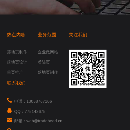
热点内容
业务范围
关注我们
桥梁，愿成为你扬帆起航的风向标，愿成为你
你身边......
落地页制作
企业做网站
落地页设计
着陆页
单页推广
落地页制作
联系我们
电话：13058767106
QQ：775142675
邮箱：web@tradehead.cn