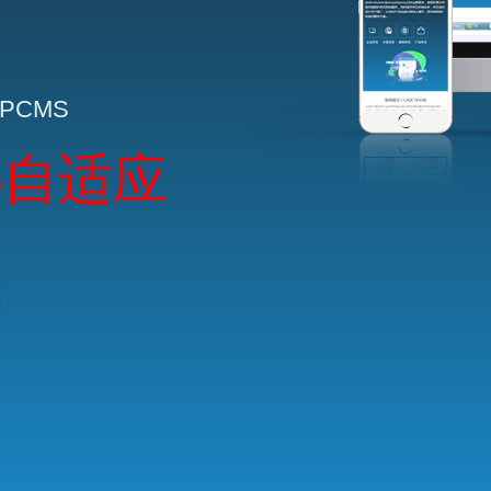
HPCMS
5自适应