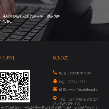
，愿成为你扬帆起航的风向标，愿成为你
边......
关注我们
联系我们
电话：13058767106
QQ：775142675
邮箱：web@tradehead.cn
地址：台州市椒江区西太和
路方远电商创业园
|
外贸网站设计
|
网站制作一条龙
|
怎么建个网站
|
做网站的公司
|