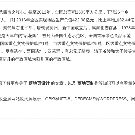
市之腹心。截至2012年，全区总面积1593平方公里，下辖26个乡
 [1] 2016年全区实现地区生产总值422.98亿元，比上年增加32.44亿
秦代属右北平郡，唐朝设蓟州。新中国成立后，属河北省辖县，1973
是天津市的“后花园”，被列为全国生态示范区、全国首家绿色食品示范
有国家重点文物保护单位1处，市级重点文物保护单位5处，区级重点文物
0多处。夏商遗存，西周遗址，汉墓群，唐宋元辽墓葬，清王爷陵和太子陵等
以原蓟县的行政区域为蓟州区的行政区域。
还想了解更多关于
落地页设计
的文章，以及
落地页制作
等知识可以查看相
网站改大屏展示、GBK转UFT-8、DEDECMS转WORDPRESS、