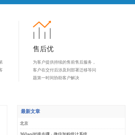
售后优
第
为客户提供持续的售前售后服务，
客
客户在交付后涉及到部署迁移等问
题第一时间协助客户解决
最新文章
北京
360api对接步骤 · 微信加粉统计系统