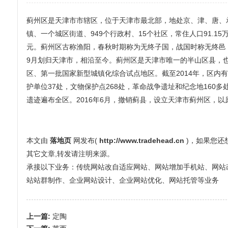
蓟州区是天津市市辖区，位于天津市最北部，地处京、津、唐、承四
镇、一个城区街道、949个行政村、15个社区，常住人口91.15万人。
元。蓟州区古称渔阳，春秋时期称为无终子国，战国时称无终邑，
9月划归天津市，相沿至今。蓟州区是天津市唯一的半山区县，也
区、第一批国家新型城镇化综合试点地区。截至2014年，区内
护单位37处，文物保护点268处，革命战争遗址和纪念地16
遗迹遍布全区。2016年6月，撤销蓟县，设立天津市蓟州区，
本文由
落地页
网发布(
http://www.tradehead.cn
)，如果您
其它文章,转发请注明来源。
承接以下业务：传统网站改自适应网站、网站增加手机站、网站改全屏
站站群制作、企业网站设计、企业网站优化、网站托管等业务
上一篇:
定陶