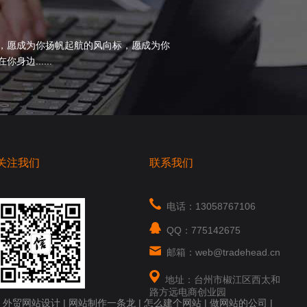
，愿成为你扬帆起航的风向标，愿成为你
边......
关注我们
联系我们
电话：13058767106
QQ：775142675
邮箱：web@tradehead.cn
地址：台州市椒江区西太和
路方远电商创业园
|
外贸网站设计
|
网站制作一条龙
|
怎么建个网站
|
做网站的公司
|