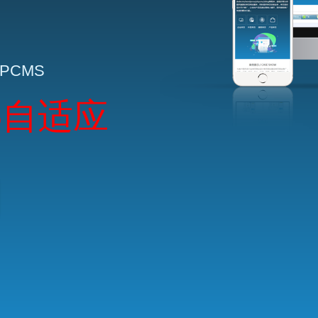
HPCMS
5自适应