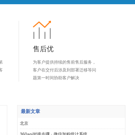
售后优
第
为客户提供持续的售前售后服务，
客
客户在交付后涉及到部署迁移等问
题第一时间协助客户解决
最新文章
北京
360api对接步骤 · 微信加粉统计系统