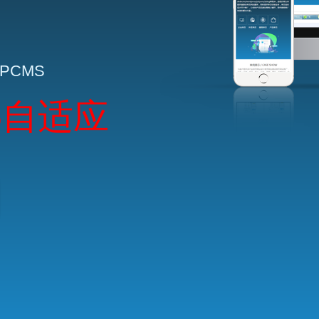
HPCMS
5自适应