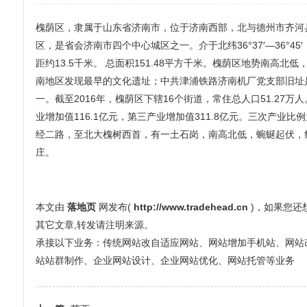
槐荫区，隶属于山东省济南市，位于济南西部，北与德州市齐河
区，是省会济南市四个中心城区之一。介于北纬36°37′—36°45′，东
距约13.5千米。 总面积151.48平方千米。槐荫区地势南高北
南地区发现最早的文化遗址；中共津浦铁路济南机厂党支部旧址
一。截至2016年，槐荫区下辖16个街道，常住总人口51.27万
业增加值116.1亿元，第三产业增加值311.8亿元。三次产业比例
经二路，至北大槐树西首，有一土石岗，南高北低，蜿蜒起伏，
庄。
本文由
落地页
网发布(
http://www.tradehead.cn
)，如果您
其它文章,转发请注明来源。
承接以下业务：传统网站改自适应网站、网站增加手机站、网站改全屏
站站群制作、企业网站设计、企业网站优化、网站托管等业务