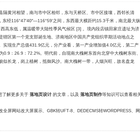
县隔黄河相望，南与市中区相邻，东与天桥区、市中区接壤，西邻长清
经116°47′40″—116°59′之间，东西最大横距约15.3千米，南北最大
低，西高东低，属温暖带大陆性季风气候区 [3] 。境内段店镇田家庄遗址为济
是辖区第一个党支部诞生地、济南地区中国共产党组织早期活动地点之
人。实现生产总值431.9亿元，分产业看，第一产业增加值4.0亿元，第二产
为0.9：26.9：72.2%。明代前，自现南大槐树东首向北穿中大槐树东街
貌似长龙，岗上植树，抵御风沙。南大槐树一带，人烟兴旺，故名盘龙
还想了解更多关于
落地页设计
的文章，以及
落地页制作
等知识可以查看相
网站改大屏展示、GBK转UFT-8、DEDECMS转WORDPRESS、