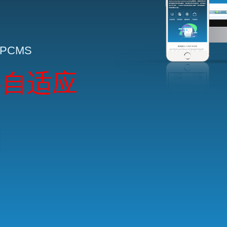
HPCMS
5自适应