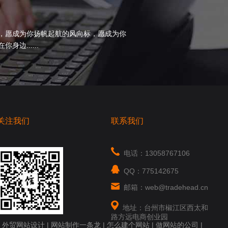
，愿成为你扬帆起航的风向标，愿成为你
边......
关注我们
联系我们
电话：13058767106
QQ：775142675
邮箱：web@tradehead.cn
地址：台州市椒江区西太和
路方远电商创业园
|
外贸网站设计
|
网站制作一条龙
|
怎么建个网站
|
做网站的公司
|