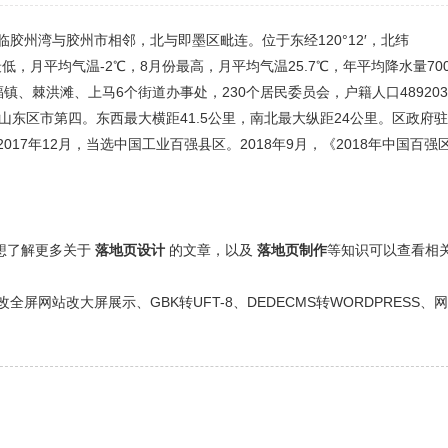
胶州湾与胶州市相邻，北与即墨区毗连。位于东经120°12′，北纬
最低，月平均气温-2℃，8月份最高，月平均气温25.7℃，年平均降水量70
镇、棘洪滩、上马6个街道办事处，230个居民委员会，户籍人口48920
山东区市第四。东西最大横距41.5公里，南北最大纵距24公里。区政府
7年12月，当选中国工业百强县区。2018年9月，《2018年中国百强
还想了解更多关于
落地页设计
的文章，以及
落地页制作
等知识可以查看相
网站改大屏展示、GBK转UFT-8、DEDECMS转WORDPRESS、