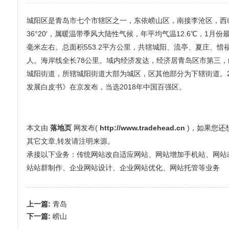
城阳区是青岛市七个市辖区之一，东依崂山区，南接李沧区，西临
36°20′，属暖温带季风大陆性气候，年平均气温12.6℃，1月份
毫米左右。总面积553.2平方公里，共辖城阳、流亭、夏庄、惜福
人。海岸线全长78公里。域内经济发达，经济居青岛区市第三，
城阳街道，所辖城阳街道大部为城区，区其他部分为下辖街道。201
发展白皮书》在京发布，当选2018年中国百强区。
本文由
落地页
网发布(
http://www.tradehead.cn
)，如果您
其它文章,转发请注明来源。
承接以下业务：传统网站改自适应网站、网站增加手机站、网站改全屏
站站群制作、企业网站设计、企业网站优化、网站托管等业务
上一篇:
青岛
下一篇:
崂山