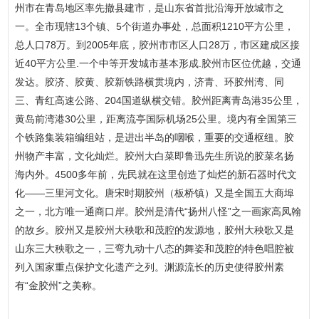
州市在青岛地区率先撤县建市，是山东省首批沿海开放城市之
一。全市现辖13个镇、5个街道办事处，总面积1210平方公里，
总人口78万。到2005年底，胶州市市区人口28万，市区建成区接
近40平方公里.一个中等开发城市基本形成.胶州市区位优越，交通
发达。胶济、胶黄、胶新铁路横贯境内，济青、环胶州湾、同
三、青红高速公路、204国道纵横交错。胶州距离青岛港35公里，
黄岛前湾港30公里，距离流亭国际机场25公里。境内有全国第三
个铁路集装箱编组站，是进出半岛的咽喉，重要的交通枢纽。胶
州物产丰富，文化灿烂。胶州大白菜即鲁迅先生所说的胶菜名扬
海内外。4500多年前，先民就在这里创造了灿烂的新石器时代文
化——三里河文化。唐宋时期胶州（板桥镇）又是全国五大商埠
之一，北方唯一通商口岸。胶州是清代“扬州八怪”之一画家高凤翰
的故乡。胶州又是胶州大秧歌和茂腔的发源地，胶州大秧歌又是
山东三大秧歌之一，三弯九动十八态的舞姿和茂腔的特色唱腔被
列入国家重点保护文化遗产之列。渊源流长的历史使得胶州素
有“金胶州”之美称。