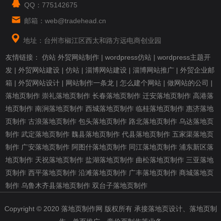
QQ：775142675
邮箱：web@tradehead.cn
地址：台州市椒江区西太和路方远电商创业园
友情链接：
仿站
外贸网站制作
|
wordpress仿站
|
wordpress主题开
发
|
外贸网站建设
|
仿站
|
淄博网站建设
|
淄博网站推广
|
外贸企业邮
箱
|
外贸网站设计
|
网站制作一条龙
|
怎么建个网站
|
做网站的公司
|
落地页制作
崇礼落地页制作
长春落地页制作
迁安落地页制作
高港落
地页制作
南涧落地页制作
西城落地页制作
临桂落地页制作
惠济落地
页制作
古浪落地页制作
包头落地页制作
路北落地页制作
乌达落地页
制作
武定落地页制作
魏县落地页制作
代县落地页制作
五家渠落地页
制作
广安落地页制作
阿图什落地页制作
同江落地页制作
浦东新区落
地页制作
天祝落地页制作
盐湖落地页制作
曲松落地页制作
三亚落地
页制作
西平落地页制作
沿滩落地页制作
广丰落地页制作
商城落地页
制作
乌鲁木齐县落地页制作
双台子落地页制作
Copyright © 2020 落地页制作网 版权所有 承接落地页设计、落地页制