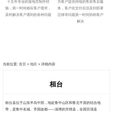
十五年专业的落地页制作经
为客户提供持续的售前售后服
验，第一时间相应客户需求，
务，客户在交付后涉及到部署
及时解决客户遇到的各种问题
迁移等问题第一时间协助客户
解决
当前位置:
首页
>
地区
> 详细内容
桓台
桓台县位于山东半岛中部，地处鲁中山区和鲁北平原的结合地
带，是鲁中名城、齐国故都——淄博的市辖县，全国百强县