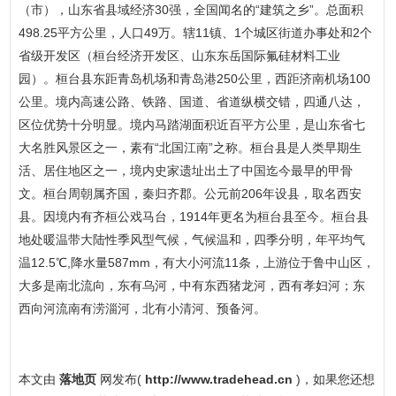
（市），山东省县域经济30强，全国闻名的“建筑之乡”。总面积
498.25平方公里，人口49万。辖11镇、1个城区街道办事处和2个
省级开发区（桓台经济开发区、山东东岳国际氟硅材料工业
园）。桓台县东距青岛机场和青岛港250公里，西距济南机场100
公里。境内高速公路、铁路、国道、省道纵横交错，四通八达，
区位优势十分明显。境内马踏湖面积近百平方公里，是山东省七
大名胜风景区之一，素有“北国江南”之称。桓台县是人类早期生
活、居住地区之一，境内史家遗址出土了中国迄今最早的甲骨
文。桓台周朝属齐国，秦归齐郡。公元前206年设县，取名西安
县。因境内有齐桓公戏马台，1914年更名为桓台县至今。桓台县
地处暖温带大陆性季风型气候，气候温和，四季分明，年平均气
温12.5℃,降水量587mm，有大小河流11条，上游位于鲁中山区，
大多是南北流向，东有乌河，中有东西猪龙河，西有孝妇河；东
西向河流南有涝淄河，北有小清河、预备河。
本文由
落地页
网发布(
http://www.tradehead.cn
)，如果您还想