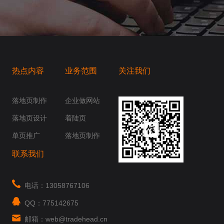
热点内容
业务范围
关注我们
桥梁，愿成为你扬帆起航的风向标，愿成为你
你身边......
落地页制作
企业做网站
落地页设计
着陆页
单页推广
落地页制作
联系我们
电话：13058767106
QQ：775142675
邮箱：web@tradehead.cn