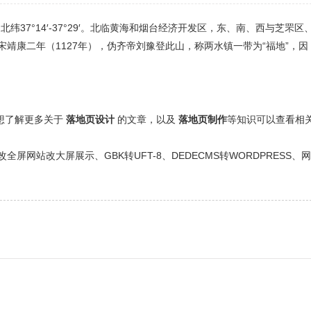
′，北纬37°14′-37°29′。北临黄海和烟台经济开发区，东、南、西与芝罘区
靖康二年（1127年），伪齐帝刘豫登此山，称两水镇一带为“福地”，因
还想了解更多关于
落地页设计
的文章，以及
落地页制作
等知识可以查看相
网站改大屏展示、GBK转UFT-8、DEDECMS转WORDPRESS、