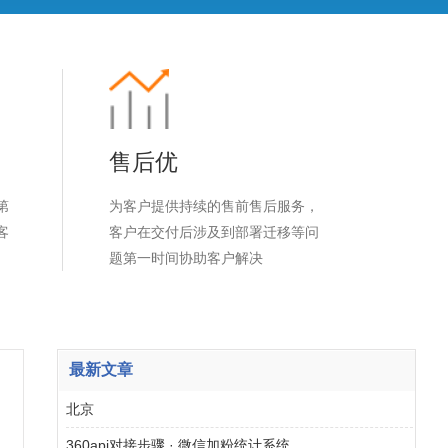
售后优
第
为客户提供持续的售前售后服务，
客
客户在交付后涉及到部署迁移等问
题第一时间协助客户解决
最新文章
北京
360api对接步骤 · 微信加粉统计系统