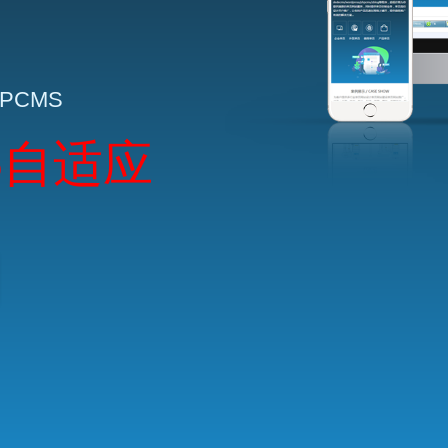
HPCMS
5自适应