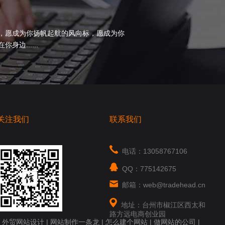
，愿成为你扬帆起航的风向标，愿成为你
边......
关注我们
联系我们
电话：13058767106
QQ：775142675
邮箱：web@tradehead.cn
地址：台州市椒江区西太和
路方远电商创业园
|
外贸网站设计
|
网站制作一条龙
|
怎么建个网站
|
做网站的公司
|