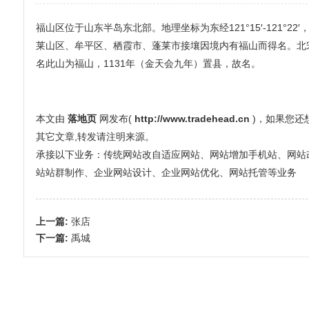
福山区位于山东半岛东北部。地理坐标为东经121°15′-121°22
莱山区、牟平区、栖霞市、蓬莱市接壤因境内有福山而得名。北宋
名此山为福山，1131年（金天会九年）置县，故名。
本文由
落地页
网发布(
http://www.tradehead.cn
)，如果您
其它文章,转发请注明来源。
承接以下业务：传统网站改自适应网站、网站增加手机站、网站改全屏
站站群制作、企业网站设计、企业网站优化、网站托管等业务
上一篇:
张店
下一篇:
禹城