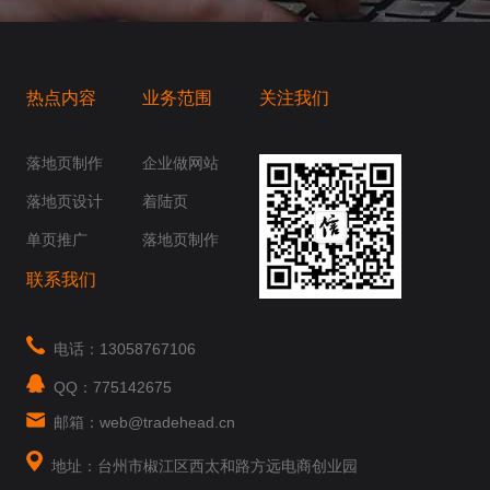
热点内容
业务范围
关注我们
桥梁，愿成为你扬帆起航的风向标，愿成为你
你身边......
落地页制作
企业做网站
落地页设计
着陆页
单页推广
落地页制作
联系我们
电话：13058767106
QQ：775142675
邮箱：web@tradehead.cn
地址：台州市椒江区西太和路方远电商创业园