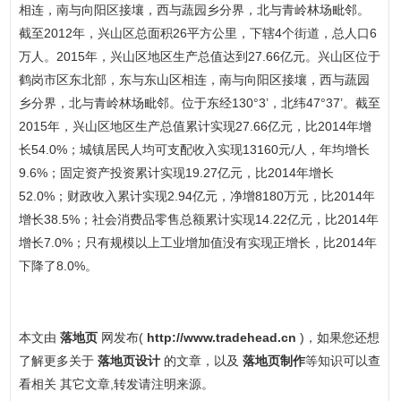
相连，南与向阳区接壤，西与蔬园乡分界，北与青岭林场毗邻。
截至2012年，兴山区总面积26平方公里，下辖4个街道，总人口6
万人。2015年，兴山区地区生产总值达到27.66亿元。兴山区位于
鹤岗市区东北部，东与东山区相连，南与向阳区接壤，西与蔬园
乡分界，北与青岭林场毗邻。位于东经130°3’，北纬47°37’。截至
2015年，兴山区地区生产总值累计实现27.66亿元，比2014年增
长54.0%；城镇居民人均可支配收入实现13160元/人，年均增长
9.6%；固定资产投资累计实现19.27亿元，比2014年增长
52.0%；财政收入累计实现2.94亿元，净增8180万元，比2014年
增长38.5%；社会消费品零售总额累计实现14.22亿元，比2014年
增长7.0%；只有规模以上工业增加值没有实现正增长，比2014年
下降了8.0%。
本文由
落地页
网发布(
http://www.tradehead.cn
)，如果您还想
了解更多关于
落地页设计
的文章，以及
落地页制作
等知识可以查
看相关 其它文章,转发请注明来源。