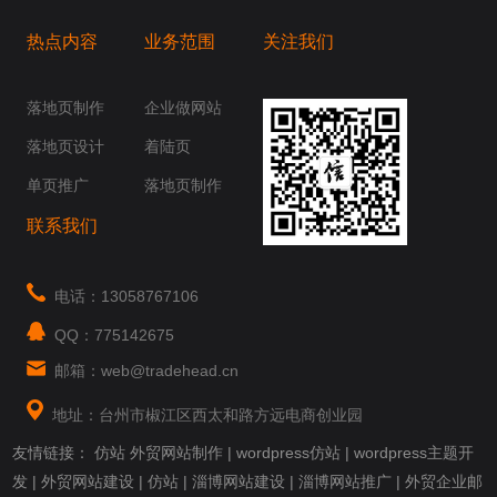
热点内容
业务范围
关注我们
桥梁，愿成为你扬帆起航的风向标，愿成为你
你身边......
落地页制作
企业做网站
落地页设计
着陆页
单页推广
落地页制作
联系我们
电话：13058767106
QQ：775142675
邮箱：web@tradehead.cn
地址：台州市椒江区西太和路方远电商创业园
友情链接：
仿站
外贸网站制作
|
wordpress仿站
|
wordpress主题开
发
|
外贸网站建设
|
仿站
|
淄博网站建设
|
淄博网站推广
|
外贸企业邮