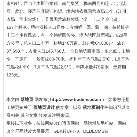
市相邻，西与佳木斯市接毗；南与集贤、桦南两县相连；北与汤
原、萝北、绥滨三县隔江相望。境内辖省属国营农场二个（江川
农场、宝山农场），县属国营农林牧场七个，十二个乡（镇），
157个村屯，境内汉族人口居多，有朝鲜、回、蒙、满、赫哲族等
十三个少数民族，有一个朝鲜民族乡。境内辖区总面积2，028平
方公里，总人口二十万、耕地140万亩。总户数64,000户，农户
37,690户，农业人口145,760人。全县地势西南高，东北低，山地
少，平原广，一般海拔60-70米。桦川年平均气温2.5°C，1月平均
气温-24.4°C，7月平均气温22.5°C，年降水量476毫米，无霜期
133天。
本文由
落地页
网发布(
http://www.tradehead.cn
)，如果您还想
了解更多关于
落地页设计
的文章，以及
落地页制作
等知识可以查
看相关 其它文章,转发请注明来源。
承接以下业务：传统网站改自适应网站、网站增加手机站、网站
改全屏网站改大屏展示、GBK转UFT-8、DEDECMS转