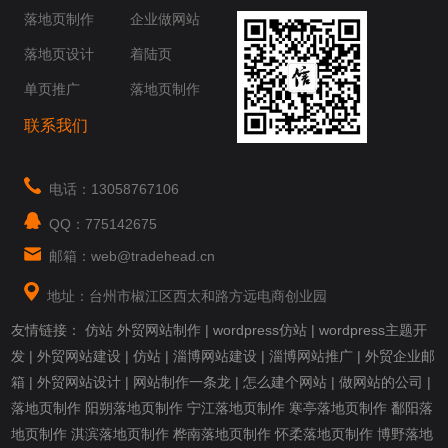
你身边......
落地页制作
企业做网站
落地页设计
着陆页
单页推广
落地页制作
联系我们
电话：13058767106
QQ：775142675
邮箱：web@tradehead.cn
地址：台州市椒江区西太和路方远电商创业园
友情链接：
仿站
外贸网站制作
|
wordpress仿站
|
wordpress主题开
发
|
外贸网站建设
|
仿站
|
淄博网站建设
|
淄博网站推广
|
外贸企业邮
箱
|
外贸网站设计
|
网站制作一条龙
|
怎么建个网站
|
做网站的公司
|
落地页制作
阳朔落地页制作
宁江落地页制作
寒亭落地页制作
鄱阳落
地页制作
淇滨落地页制作
桦南落地页制作
怀柔落地页制作
博野落地