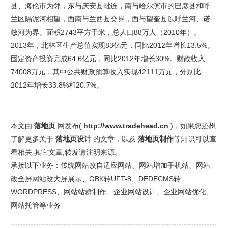
县、海伦市为邻，东与庆安县毗连，南与哈尔滨市的巴彦县和呼
兰区隔泥河相望，西南与兰西县交界，西与望奎县以呼兰河、诺
敏河为界。面积2743平方千米，总人口88万人（2010年）。
2013年，北林区生产总值实现83亿元，同比2012年增长13.5%。
固定资产投资完成64.6亿元，同比2012年增长30%。财政收入
74008万元，其中公共财政预算收入实现42111万元，分别比
2012年增长33.8%和20.7%。
本文由
落地页
网发布(
http://www.tradehead.cn
)，如果您还想
了解更多关于
落地页设计
的文章，以及
落地页制作
等知识可以查
看相关 其它文章,转发请注明来源。
承接以下业务：传统网站改自适应网站、网站增加手机站、网站
改全屏网站改大屏展示、GBK转UFT-8、DEDECMS转
WORDPRESS、网站站群制作、企业网站设计、企业网站优化、
网站托管等业务