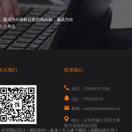
，愿成为你扬帆起航的风向标，愿成为你
边......
关注我们
联系我们
电话：13058767106
QQ：775142675
邮箱：web@tradehead.cn
地址：台州市椒江区西太和
路方远电商创业园
|
外贸网站设计
|
网站制作一条龙
|
怎么建个网站
|
做网站的公司
|