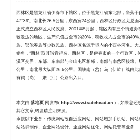
西林区是黑龙江省伊春市下辖区，位于黑龙江省东北部，坐落于伊春（小兴
47°36′。南北长26.5公里，东西宽24公里，西林区行政区划总
正式成立西林区人民政府。2001年5月起，辖区内有三个街道办事
较发达的地区，生产总值占全市的20%，税收收入占全市的40
族、鄂伦春族等少数民族。西林区名源于境内的小西林河名。大
鳞鱼，“西林”取其谐音得名。西林区，是伊春市的一个行政区，
溪区交界，东部、东南部与金山屯区相邻，南部与南岔区接壤。地理坐标：北
公里，南北最大纵距26.5公里。国铁南（岔）乌（伊岭）线由此
有鹤（岗）—嫩（江）公路出入口。
本文由
落地页
网发布(
http://www.tradehead.cn
)，如果您
其它文章,转发请注明来源。
承接以下业务：传统网站改自适应网站、网站增加手机站、网站改全屏
站站群制作、企业网站设计、企业网站优化、网站托管等业务