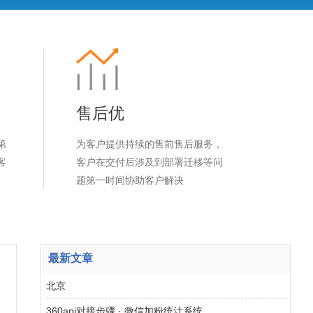
售后优
第
为客户提供持续的售前售后服务，
客
客户在交付后涉及到部署迁移等问
题第一时间协助客户解决
最新文章
北京
360api对接步骤 · 微信加粉统计系统