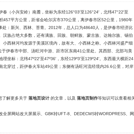
安岭）南麓，坐标为东经126°03′至126°24′，北纬47°22′至
面积457平方公里，距省会哈尔滨市370公里，离伊春市区52公里，1980年
处：新兴、西林、苔青。2012年，总人口为48640人，是伊春市经济比
%。汉族占绝大多数，还有满族、回族、朝鲜族、蒙古族、达翰尔族、锡伯
、小西林河均发源于美溪区境内，故有大、小西林之称。小西林河盛产细
位于伊春市中部、汤旺河中游、距市区东南41公里处。其西部、北部与美
纬47º22′至47º36′，东经129º3′至129º24′。东西最大横距24
南北穿过，距伊春火车站49公里；东侧有汤旺河流经境内26.6公里，对岸
还想了解更多关于
落地页设计
的文章，以及
落地页制作
等知识可以查看相
网站改大屏展示、GBK转UFT-8、DEDECMS转WORDPRESS、