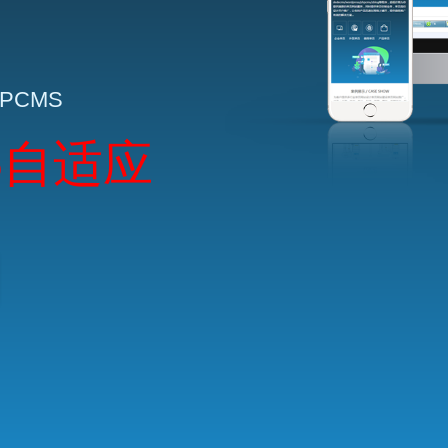
HPCMS
5自适应