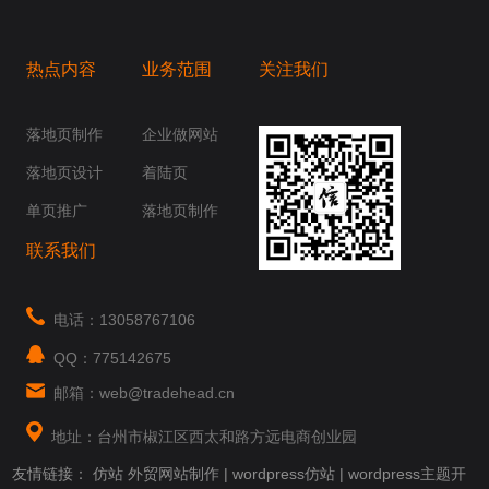
热点内容
业务范围
关注我们
桥梁，愿成为你扬帆起航的风向标，愿成为你
你身边......
落地页制作
企业做网站
落地页设计
着陆页
单页推广
落地页制作
联系我们
电话：13058767106
QQ：775142675
邮箱：web@tradehead.cn
地址：台州市椒江区西太和路方远电商创业园
友情链接：
仿站
外贸网站制作
|
wordpress仿站
|
wordpress主题开