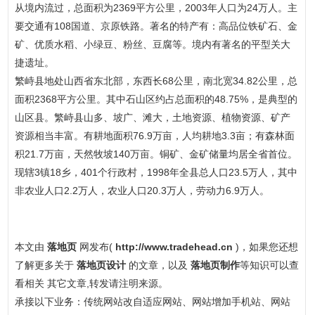
从境内流过，总面积为2369平方公里，2003年人口为24万人。主
要交通有108国道、京原铁路。著名的特产有：高品位铁矿石、金
矿、优质水稻、小绿豆、粉丝、豆腐等。境内有著名的平型关大
捷遗址。
繁峙县地处山西省东北部，东西长68公里，南北宽34.82公里，总
面积2368平方公里。其中石山区约占总面积的48.75%，是典型的
山区县。繁峙县山多、坡广、滩大，土地资源、植物资源、矿产
资源相当丰富。有耕地面积76.9万亩，人均耕地3.3亩；有森林面
积21.7万亩，天然牧坡140万亩。铜矿、金矿储量均居全省首位。
现辖3镇18乡，401个行政村，1998年全县总人口23.5万人，其中
非农业人口2.2万人，农业人口20.3万人，劳动力6.9万人。
本文由
落地页
网发布(
http://www.tradehead.cn
)，如果您还想
了解更多关于
落地页设计
的文章，以及
落地页制作
等知识可以查
看相关 其它文章,转发请注明来源。
承接以下业务：传统网站改自适应网站、网站增加手机站、网站