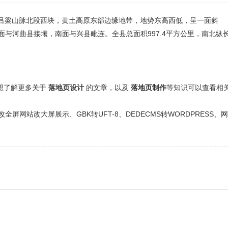
地处吕梁山脉北段西块，黄土高原东部边缘地带，地势东高西低，呈一面斜
与河曲县接壤，南面与兴县毗连。全县总面积997.4平方公里，南北纵
还想了解更多关于
落地页设计
的文章，以及
落地页制作
等知识可以查看相
网站改大屏展示、GBK转UFT-8、DEDECMS转WORDPRESS、