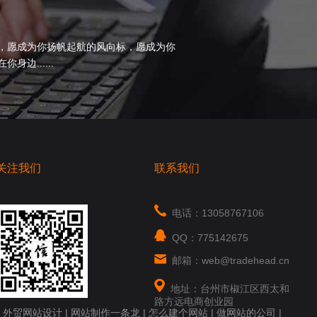
，愿成为你扬帆起航的风向标，愿成为你
边......
关注我们
联系我们
电话：13058767106
QQ：775142675
邮箱：web@tradehead.cn
地址：台州市椒江区西太和
路方远电商创业园
|
外贸网站设计
|
网站制作一条龙
|
怎么建个网站
|
做网站的公司
|