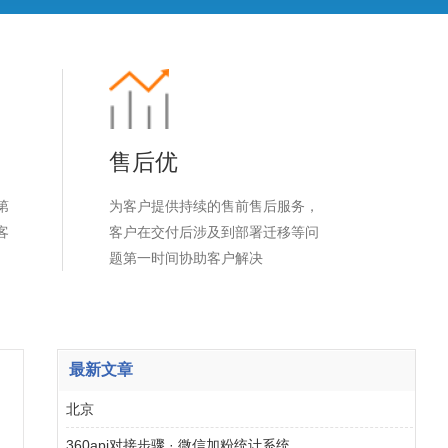
售后优
第
为客户提供持续的售前售后服务，
客
客户在交付后涉及到部署迁移等问
题第一时间协助客户解决
最新文章
北京
360api对接步骤 · 微信加粉统计系统