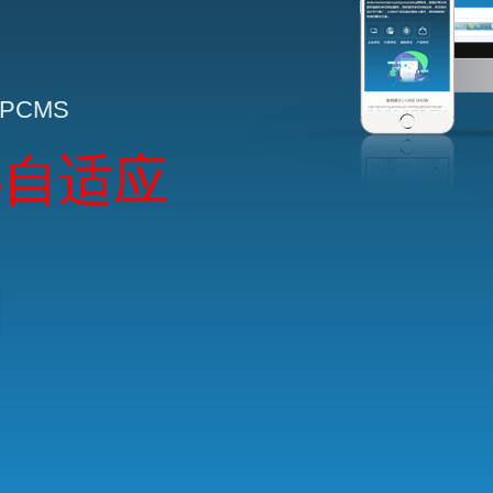
HPCMS
5自适应