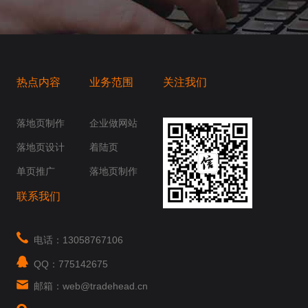
热点内容
业务范围
关注我们
桥梁，愿成为你扬帆起航的风向标，愿成为你
你身边......
落地页制作
企业做网站
落地页设计
着陆页
单页推广
落地页制作
联系我们
电话：13058767106
QQ：775142675
邮箱：web@tradehead.cn