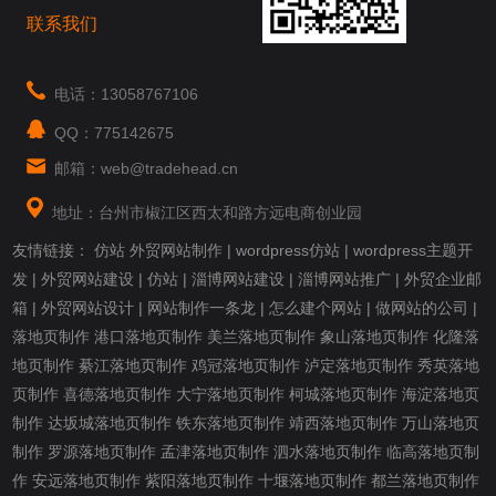
联系我们
电话：13058767106
QQ：775142675
邮箱：web@tradehead.cn
地址：台州市椒江区西太和路方远电商创业园
友情链接：
仿站
外贸网站制作
|
wordpress仿站
|
wordpress主题开
发
|
外贸网站建设
|
仿站
|
淄博网站建设
|
淄博网站推广
|
外贸企业邮
箱
|
外贸网站设计
|
网站制作一条龙
|
怎么建个网站
|
做网站的公司
|
落地页制作
港口落地页制作
美兰落地页制作
象山落地页制作
化隆落
地页制作
綦江落地页制作
鸡冠落地页制作
泸定落地页制作
秀英落地
页制作
喜德落地页制作
大宁落地页制作
柯城落地页制作
海淀落地页
制作
达坂城落地页制作
铁东落地页制作
靖西落地页制作
万山落地页
制作
罗源落地页制作
孟津落地页制作
泗水落地页制作
临高落地页制
作
安远落地页制作
紫阳落地页制作
十堰落地页制作
都兰落地页制作