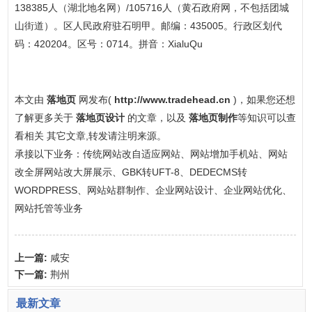
138385人（湖北地名网）/105716人（黄石政府网，不包括团城
山街道）。区人民政府驻石明甲。邮编：435005。行政区划代
码：420204。区号：0714。拼音：XialuQu
本文由
落地页
网发布(
http://www.tradehead.cn
)，如果您还想
了解更多关于
落地页设计
的文章，以及
落地页制作
等知识可以查
看相关 其它文章,转发请注明来源。
承接以下业务：传统网站改自适应网站、网站增加手机站、网站
改全屏网站改大屏展示、GBK转UFT-8、DEDECMS转
WORDPRESS、网站站群制作、企业网站设计、企业网站优化、
网站托管等业务
上一篇:
咸安
下一篇:
荆州
最新文章