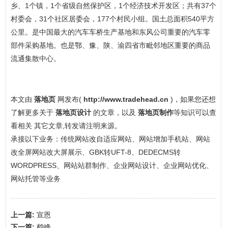
乡、1个镇，1个省级自然保护区，1个经济技术开发区；共有37个
村委会，31个社区居委会，177个村民小组。国土总面积540平方
公里。是中国最大的汽车车桥生产基地和东风公司重要的汽车零
部件采购基地。也是鄂、豫、陕、渝四省市毗邻地区重要的商品
流通集散中心。
本文由
落地页
网发布(
http://www.tradehead.cn
)，如果您还想
了解更多关于
落地页设计
的文章，以及
落地页制作
等知识可以查
看相关 其它文章,转发请注明来源。
承接以下业务：传统网站改自适应网站、网站增加手机站、网站
改全屏网站改大屏展示、GBK转UFT-8、DEDECMS转
WORDPRESS、网站站群制作、企业网站设计、企业网站优化、
网站托管等业务
上一篇:
宣恩
下一篇:
鹤峰