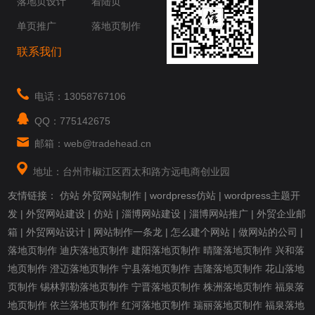
落地页设计
着陆页
单页推广
落地页制作
联系我们
电话：13058767106
QQ：775142675
邮箱：web@tradehead.cn
地址：台州市椒江区西太和路方远电商创业园
友情链接：
仿站
外贸网站制作
|
wordpress仿站
|
wordpress主题开
发
|
外贸网站建设
|
仿站
|
淄博网站建设
|
淄博网站推广
|
外贸企业邮
箱
|
外贸网站设计
|
网站制作一条龙
|
怎么建个网站
|
做网站的公司
|
落地页制作
迪庆落地页制作
建阳落地页制作
晴隆落地页制作
兴和落
地页制作
澄迈落地页制作
宁县落地页制作
吉隆落地页制作
花山落地
页制作
锡林郭勒落地页制作
宁晋落地页制作
株洲落地页制作
福泉落
地页制作
依兰落地页制作
红河落地页制作
瑞丽落地页制作
福泉落地