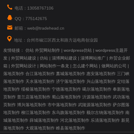
电话：13058767106
QQ：775142675
邮箱：web@tradehead.cn
地址：台州市椒江区西太和路方远电商创业园
友情链接：
仿站
外贸网站制作
|
wordpress仿站
|
wordpress主题开
发
|
外贸网站建设
|
仿站
|
淄博网站建设
|
淄博网站推广
|
外贸企业邮
箱
|
外贸网站设计
|
网站制作一条龙
|
怎么建个网站
|
做网站的公司
|
落地页制作
合江落地页制作
藁城落地页制作
惠安落地页制作
三门峡
落地页制作
天水落地页制作
济宁落地页制作
兴山落地页制作
定结落
地页制作
绥棱落地页制作
宁德落地页制作
噶尔落地页制作
奉新落地
页制作
普兰店落地页制作
蜀山落地页制作
沂源落地页制作
武功落地
页制作
博兴落地页制作
市中落地页制作
武陵源落地页制作
萨尔图落
地页制作
柳江落地页制作
东乌旗落地页制作
额尔古纳落地页制作
南
城落地页制作
薛城落地页制作
河北落地页制作
乐清落地页制作
新晃
落地页制作
大观落地页制作
睢县落地页制作