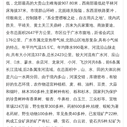
低，北部最高的大贵山主峰海拔907.80米，西南部最低处平林河
床海拔37米。市境群山环峙，北扼雄关险隘，东西居铁路要冲，
绾毂南北，控制随枣，“系全楚襟喉之处，自古用兵之地”。境内武
胜关、平靖关、黄土关三关鼎峙，历来为兵家重地、商旅要途。
全市总面积2647平方公里。市区位于广水市腹地，距省会武汉
176公里。广水市属北亚热带气候,北部山区地形复杂,具有小气候
的特点。年平均气温15.5℃。年均降水990毫米。河流沿山脉走
向,共有大小河流337条,总长2423公里。较大河流有广水河、应山
河、水、蓼水、余店河、龙泉河、小河、飞沙河共8条，前6条属
长江流域,后2条属淮河流域。在总面积中，山、水、田的大体比例
是六山一水两分田。由于境内多山，河溪交错，库塘密布，有较
好的生态环境，农作物适宜种植稻、麦、棉、油料、豆类、大蒜
和烟叶。林木350多种,主要树种有松、栎和杉木。国家列为保护
的珍贵树种有香果树、银杏、牛鼻栓、白玉兰、三尖杉等。宜牧
草埸224万亩，野生牧草300多种。药材600多种,桔梗、蜈蚣为著
名药材。野生动物100余种。常见鱼类40多种。已发现矿产22种,
构成工业矿床的矿产有钇、磷、萤石、白云岩、瓷石共5种,钇矿为