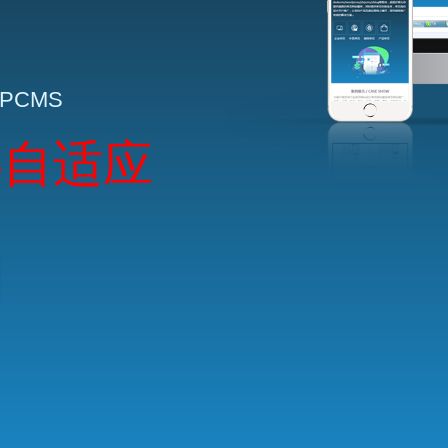
HPCMS
5自适应