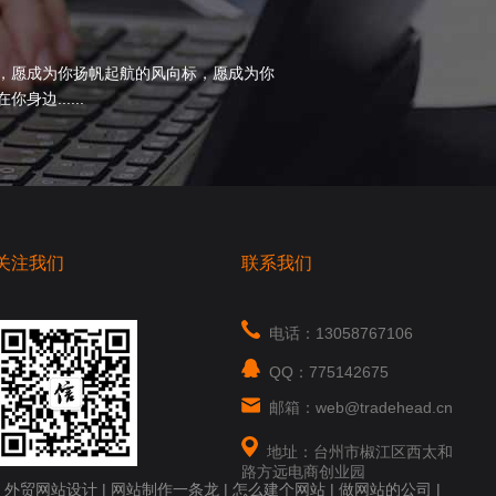
，愿成为你扬帆起航的风向标，愿成为你
边......
关注我们
联系我们
电话：13058767106
QQ：775142675
邮箱：web@tradehead.cn
地址：台州市椒江区西太和
路方远电商创业园
|
外贸网站设计
|
网站制作一条龙
|
怎么建个网站
|
做网站的公司
|