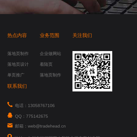
热点内容
业务范围
关注我们
桥梁，愿成为你扬帆起航的风向标，愿成为你
你身边......
落地页制作
企业做网站
落地页设计
着陆页
单页推广
落地页制作
联系我们
电话：13058767106
QQ：775142675
邮箱：web@tradehead.cn