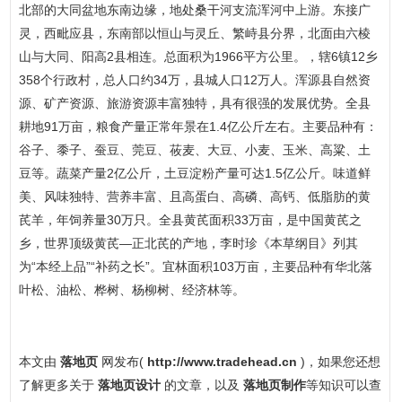
北部的大同盆地东南边缘，地处桑干河支流浑河中上游。东接广
灵，西毗应县，东南部以恒山与灵丘、繁峙县分界，北面由六棱
山与大同、阳高2县相连。总面积为1966平方公里。，辖6镇12乡
358个行政村，总人口约34万，县城人口12万人。浑源县自然资
源、矿产资源、旅游资源丰富独特，具有很强的发展优势。全县
耕地91万亩，粮食产量正常年景在1.4亿公斤左右。主要品种有：
谷子、黍子、蚕豆、莞豆、莜麦、大豆、小麦、玉米、高粱、土
豆等。蔬菜产量2亿公斤，土豆淀粉产量可达1.5亿公斤。味道鲜
美、风味独特、营养丰富、且高蛋白、高磷、高钙、低脂肪的黄
芪羊，年饲养量30万只。全县黄芪面积33万亩，是中国黄芪之
乡，世界顶级黄芪—正北芪的产地，李时珍《本草纲目》列其
为“本经上品”“补药之长”。宜林面积103万亩，主要品种有华北落
叶松、油松、桦树、杨柳树、经济林等。
本文由
落地页
网发布(
http://www.tradehead.cn
)，如果您还想
了解更多关于
落地页设计
的文章，以及
落地页制作
等知识可以查