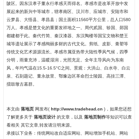
陂区。因东汉孝子董永行孝感天而得名。孝感市是改革开放中发
展起来的新兴中等城市，辖孝南区、汉川市、应城市、安陆市和
云梦县、大悟县、孝昌县；国土面积11560平方公里，总人口580
万人。孝感是楚文化的重要发祥地之一。周代贰国、轸国、郧国
都建都于此。秦代竹简、秦汉漆器、东汉陶楼等国宝文物和楚王
城等遗址展示了孝感绚丽多财的古代文化。剪纸、皮影、膏塑等
传统文化艺术源源流长。孝感市属亚热带大陆性季风气候，四季
分明，雨量充沛，温暖湿润，光照充足。全年主导风向为东南
风，年均气温在15.5-16.5°C之间。景观：大洪山、白水寺、白云
泉、石刻题记、董永故里、鄂豫边区革命烈士陵园、高挂三潭、
擂鼓墩古墓群。
本文由
落地页
网发布(
http://www.tradehead.cn
)，如果您还想
了解更多关于
落地页设计
的文章，以及
落地页制作
等知识可以查
看相关 其它文章,转发请注明来源。
承接以下业务：传统网站改自适应网站、网站增加手机站、网站