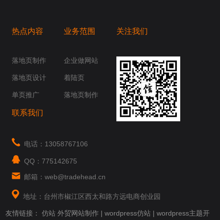
热点内容
业务范围
关注我们
桥梁，愿成为你扬帆起航的风向标，愿成为你
你身边......
落地页制作
企业做网站
落地页设计
着陆页
单页推广
落地页制作
联系我们
电话：13058767106
QQ：775142675
邮箱：web@tradehead.cn
地址：台州市椒江区西太和路方远电商创业园
友情链接：
仿站
外贸网站制作
|
wordpress仿站
|
wordpress主题开