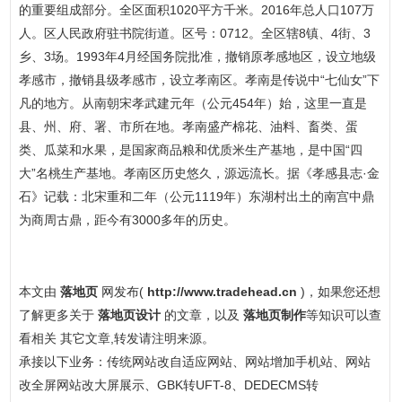
的重要组成部分。全区面积1020平方千米。2016年总人口107万
人。区人民政府驻书院街道。区号：0712。全区辖8镇、4街、3
乡、3场。1993年4月经国务院批准，撤销原孝感地区，设立地级
孝感市，撤销县级孝感市，设立孝南区。孝南是传说中“七仙女”下
凡的地方。从南朝宋孝武建元年（公元454年）始，这里一直是
县、州、府、署、市所在地。孝南盛产棉花、油料、畜类、蛋
类、瓜菜和水果，是国家商品粮和优质米生产基地，是中国“四
大”名桃生产基地。孝南区历史悠久，源远流长。据《孝感县志·金
石》记载：北宋重和二年（公元1119年）东湖村出土的南宫中鼎
为商周古鼎，距今有3000多年的历史。
本文由
落地页
网发布(
http://www.tradehead.cn
)，如果您还想
了解更多关于
落地页设计
的文章，以及
落地页制作
等知识可以查
看相关 其它文章,转发请注明来源。
承接以下业务：传统网站改自适应网站、网站增加手机站、网站
改全屏网站改大屏展示、GBK转UFT-8、DEDECMS转