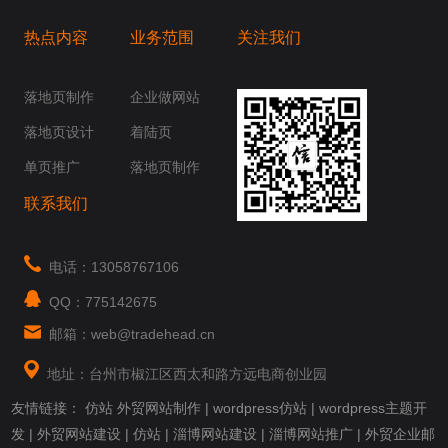
热点内容
业务范围
关注我们
桥梁，愿成为你扬帆起航的风向标，愿成为你
你身边......
落地页制作
企业做网站
落地页设计
着陆页
单页推广
落地页制作
联系我们
电话：13058767106
QQ：775142675
邮箱：web@tradehead.cn
地址：台州市椒江区西太和路方远电商创业园
友情链接：
仿站
外贸网站制作
|
wordpress仿站
|
wordpress主题开
发
|
外贸网站建设
|
仿站
|
淄博网站建设
|
淄博网站推广
|
外贸企业邮