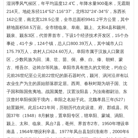
湿润季风气候区，年平均温度12.4℃，年降水量900毫米，无霜期
214天。地处东径114°52′-116°37′，北纬32°24′-34°5′，东西长
162公里，南北宽128.5公里，全市总面积9941.2平方公里，其中
耕地面积58.5万亩。全市辖临泉、阜南、颍上、太和4县和颍州、
颍泉、颍东3区，代管界首市，下设1个经济技术开发区，15个办
事处，41个乡，124个镇，总人口800.39万人，其中城市人口
175.79万人，农村人口624.60万人。阜阳市属于汉族人口聚居
区，少数民族为回、满、壮、苗、侗、彝、白、傣、朝鲜、蒙
古、维吾尔、达斡尔等民族。阜阳市具有悠久的文明史，约在公
元前26世纪至公元前22世纪的新石器时代，颍河、涡河沿岸有以
农业生产为主的原始部落群定居。西周、春秋时期为胡子国、沈
子国和陈国焦夷地。战国属楚。汉置汝阳县，为汝南都尉治。东
汉曾封阜阳侯国于境内，阜阳之名始于此。北魏孝昌三年(527）
始置颍州。此后1421年间，历朝历代在此设道、府、郡或县。民
国37年（1948）8月解放，置阜阳专区，辖阜阳、蒙城、涡阳、
颍上、太和、临泉、凤台7县，亳州、界首市2市。1950年增设阜
南县，1964年增设利辛县。1977年凤台县划归淮南市，2000年6