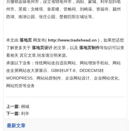
月撤销县级亳州市，设立省辖亳州市，涡阳、蒙城、利辛划归亳
州市。景观：文峰塔、奎星楼、管鲍祠、刘崎庙、资福寺、颍州
西湖、南湖公园、张庄公园、楚都巨阳古城址等。
本文由
落地页
网发布(
http://www.tradehead.cn
)，如果您还想
了解更多关于
落地页设计
的文章，以及
落地页制作
等知识可以查
看相关 其它文章,转发请注明来源。
承接以下业务：传统网站改自适应网站、网站增加手机站、网站
改全屏网站改大屏展示、GBK转UFT-8、DEDECMS转
WORDPRESS、网站站群制作、企业网站设计、企业网站优化、
网站托管等业务
上一篇:
桐城
下一篇:
利辛
最新文章