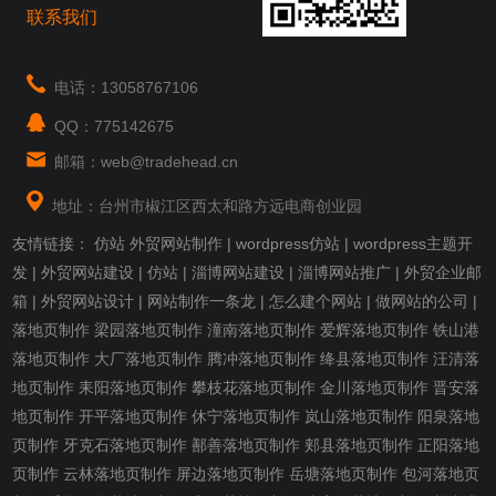
联系我们
电话：13058767106
QQ：775142675
邮箱：web@tradehead.cn
地址：台州市椒江区西太和路方远电商创业园
友情链接：
仿站
外贸网站制作
|
wordpress仿站
|
wordpress主题开
发
|
外贸网站建设
|
仿站
|
淄博网站建设
|
淄博网站推广
|
外贸企业邮
箱
|
外贸网站设计
|
网站制作一条龙
|
怎么建个网站
|
做网站的公司
|
落地页制作
梁园落地页制作
潼南落地页制作
爱辉落地页制作
铁山港
落地页制作
大厂落地页制作
腾冲落地页制作
绛县落地页制作
汪清落
地页制作
耒阳落地页制作
攀枝花落地页制作
金川落地页制作
晋安落
地页制作
开平落地页制作
休宁落地页制作
岚山落地页制作
阳泉落地
页制作
牙克石落地页制作
鄯善落地页制作
郏县落地页制作
正阳落地
页制作
云林落地页制作
屏边落地页制作
岳塘落地页制作
包河落地页