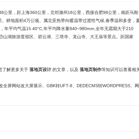
′。东依南京48公里，距上海360公里，北邻滁州18公里，西接合肥98公里，南距马鞍
4公里。耕地面积4万公顷。属北亚热带向暖温带过渡性气候,春季温和多变，
气温15.40°C,年平均降水量840~980mm,全年无霜期大于210
岱山湖旅游度假区、碧云湖、三塔寺、龙山寺、大王庙等景点。距国家
还想了解更多关于
落地页设计
的文章，以及
落地页制作
等知识可以查看相
网站改大屏展示、GBK转UFT-8、DEDECMS转WORDPRESS、