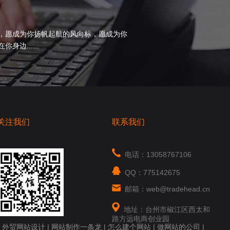
，愿成为你扬帆起航的风向标，愿成为你
边......
关注我们
联系我们
电话：13058767106
QQ：775142675
邮箱：web@tradehead.cn
地址：台州市椒江区西太和
路方远电商创业园
|
外贸网站设计
|
网站制作一条龙
|
怎么建个网站
|
做网站的公司
|