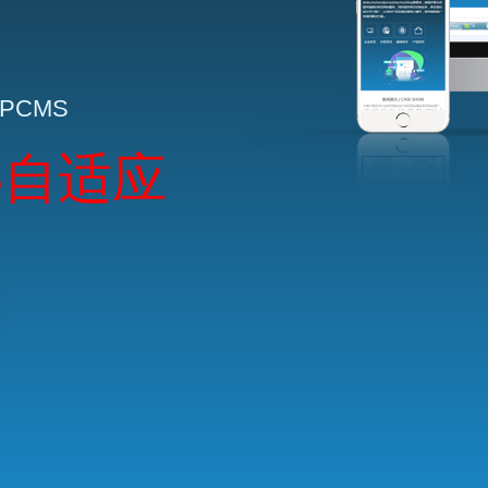
HPCMS
5自适应