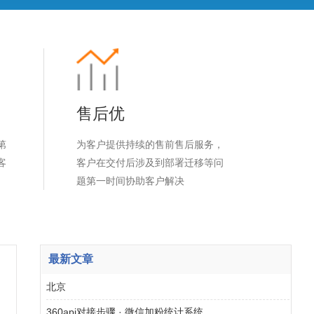
售后优
第
为客户提供持续的售前售后服务，
客
客户在交付后涉及到部署迁移等问
题第一时间协助客户解决
最新文章
北京
360api对接步骤 · 微信加粉统计系统