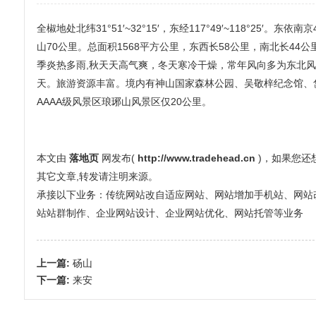
全椒地处北纬31°51′~32°15′，东经117°49′~118°25
山70公里。总面积1568平方公里，东西长58公里，南北长4
季炎热多雨,秋天天高气爽，冬天寒冷干燥，常年风向多为东北风，年平均
天。旅游资源丰富。境内有神山国家森林公园、吴敬梓纪念馆、
AAAA级风景区琅琊山风景区仅20公里。
本文由
落地页
网发布(
http://www.tradehead.cn
)，如果您
其它文章,转发请注明来源。
承接以下业务：传统网站改自适应网站、网站增加手机站、网站改全屏
站站群制作、企业网站设计、企业网站优化、网站托管等业务
上一篇:
砀山
下一篇:
来安