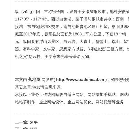
枞（zōng）阳，古称宗子国 ，隶属于安徽省铜陵市，地处安徽省中
117°05′～117°43′。西以白兔湖、菜子湖与桐城市共水
接壤；东与铜陵郊区交界，南与池州贵池区隔江相望。枞阳县属
截至2017年底，枞阳县总面积为1808.1平方公里，下辖18个镇
元。枞阳县有浮山风景区、白云岩、大青山、岱鳌山、旗山、望
迹。有科学家、文学家、思想家方以智、“桐城文派”三祖方苞、
机之父”慈云桂、美学家朱光潜等著名人物。
本文由
落地页
网发布(
http://www.tradehead.cn
)，如果您
其它文章,转发请注明来源。
承接以下业务：传统网站改自适应网站、网站增加手机站、网站改全屏
站站群制作、企业网站设计、企业网站优化、网站托管等业务
上一篇:
延平