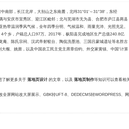
南部，长江北岸，大别山之东南麓，北纬31°01′～31°38′，东经
；西南一隅与安庆市宜秀区、迎江区毗邻；北与芜湖市无为县、合肥市庐江县两县
亚热带温润季风气候，全年四季分明、气候温和、雨量充沛、光照充足。
、4个乡，户籍总人口97万。2017年，枞阳县完成地区生产总值240.8亿
龙庵、陈氏宗祠、汉武帝射蛟台、陶侃洗墨池、三国吕蒙城遗址等名胜古
刘大櫆、姚鼐，以及中国农工民主党主席章伯钧、外交家黄镇、中国“计算
还想了解更多关于
落地页设计
的文章，以及
落地页制作
等知识可以查看相
网站改大屏展示、GBK转UFT-8、DEDECMS转WORDPRESS、