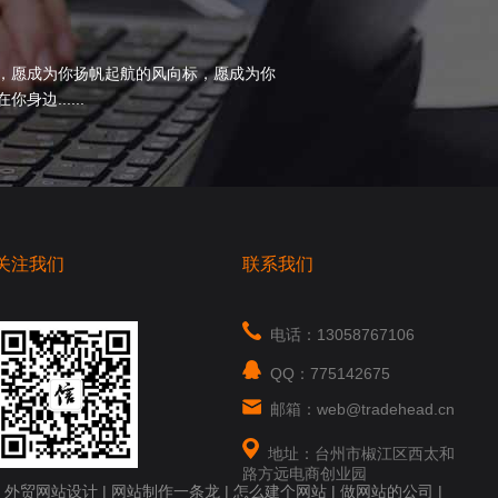
，愿成为你扬帆起航的风向标，愿成为你
边......
关注我们
联系我们
电话：13058767106
QQ：775142675
邮箱：web@tradehead.cn
地址：台州市椒江区西太和
路方远电商创业园
|
外贸网站设计
|
网站制作一条龙
|
怎么建个网站
|
做网站的公司
|