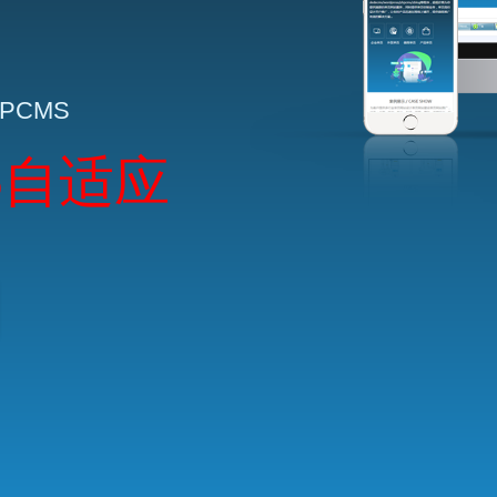
HPCMS
5自适应