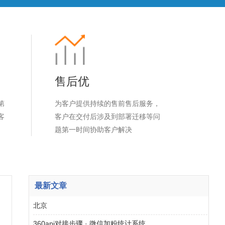
售后优
第
为客户提供持续的售前售后服务，
客
客户在交付后涉及到部署迁移等问
题第一时间协助客户解决
最新文章
北京
360api对接步骤 · 微信加粉统计系统