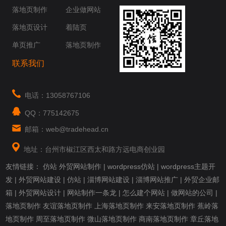
你身边......
落地页制作
企业做网站
落地页设计
着陆页
单页推广
落地页制作
联系我们
电话：13058767106
QQ：775142675
邮箱：web@tradehead.cn
地址：台州市椒江区西太和路方远电商创业园
友情链接：
仿站
外贸网站制作
|
wordpress仿站
|
wordpress主题开
发
|
外贸网站建设
|
仿站
|
淄博网站建设
|
淄博网站推广
|
外贸企业邮
箱
|
外贸网站设计
|
网站制作一条龙
|
怎么建个网站
|
做网站的公司
|
落地页制作
友谊落地页制作
上海落地页制作
来安落地页制作
蕉岭落
地页制作
周至落地页制作
微山落地页制作
商南落地页制作
章丘落地