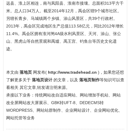
远县、淮上区相连，南与凤阳县、淮南市接壤。总面积313平方千
米。总人口34万人。截至2014年12月，禹会区辖9个城市社区。
另辖长青乡、马城镇两个乡镇、涂山风景区，共39个行政村。
2013年，禹会区完成地区生产总值113.58亿元，同比2012年增长
11.4%。禹会区拥有淮河闸4A级水利风景区、天河、涂山、张公
山、黑虎山等自然景观和禹墟、禹王宫、钓鱼台等历史文化遗
迹。
本文由
落地页
网发布(
http://www.tradehead.cn
)，如果您还想
了解更多关于
落地页设计
的文章，以及
落地页制作
等知识可以查
看相关 其它文章,转发请注明来源。
承接以下业务：传统网站改自适应网站、网站增加手机站、网站
改全屏网站改大屏展示、GBK转UFT-8、DEDECMS转
WORDPRESS、网站站群制作、企业网站设计、企业网站优化、
网站托管等业务