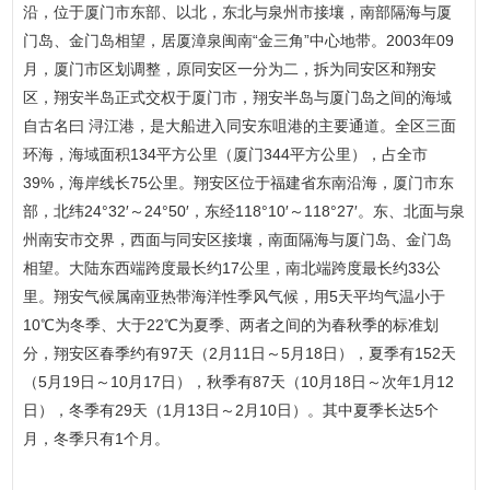
沿，位于厦门市东部、以北，东北与泉州市接壤，南部隔海与厦
门岛、金门岛相望，居厦漳泉闽南“金三角”中心地带。2003年09
月，厦门市区划调整，原同安区一分为二，拆为同安区和翔安
区，翔安半岛正式交权于厦门市，翔安半岛与厦门岛之间的海域
自古名曰 浔江港，是大船进入同安东咀港的主要通道。全区三面
环海，海域面积134平方公里（厦门344平方公里），占全市
39%，海岸线长75公里。翔安区位于福建省东南沿海，厦门市东
部，北纬24°32′～24°50′，东经118°10′～118°27′。东、北面与泉
州南安市交界，西面与同安区接壤，南面隔海与厦门岛、金门岛
相望。大陆东西端跨度最长约17公里，南北端跨度最长约33公
里。翔安气候属南亚热带海洋性季风气候，用5天平均气温小于
10℃为冬季、大于22℃为夏季、两者之间的为春秋季的标准划
分，翔安区春季约有97天（2月11日～5月18日），夏季有152天
（5月19日～10月17日），秋季有87天（10月18日～次年1月12
日），冬季有29天（1月13日～2月10日）。其中夏季长达5个
月，冬季只有1个月。