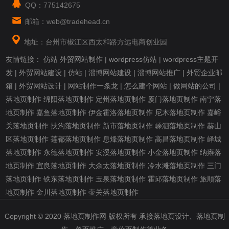
QQ：775142675
邮箱：web@tradehead.cn
地址：台州市椒江区西太和路方远电商创业园
友情链接：
仿站
外贸网站制作
|
wordpress仿站
|
wordpress主题开
发
|
外贸网站建设
|
仿站
|
淄博网站建设
|
淄博网站推广
|
外贸企业邮
箱
|
外贸网站设计
|
网站制作一条龙
|
怎么建个网站
|
做网站的公司
|
落地页制作
绵阳落地页制作
定州落地页制作
厦门落地页制作
南宁落
地页制作
嘉鱼落地页制作
伊金霍洛落地页制作
尼木落地页制作
嘉峪
关落地页制作
扶沟落地页制作
新市落地页制作
嵊泗落地页制作
赫山
区落地页制作
莲都落地页制作
息烽落地页制作
高昌落地页制作
峄城
落地页制作
永德落地页制作
安溪落地页制作
小金落地页制作
纳雍落
地页制作
宜良落地页制作
大佘太落地页制作
冷水滩落地页制作
三门
落地页制作
铁东落地页制作
玉泉落地页制作
霍邱落地页制作
旅顺落
地页制作
金川落地页制作
壶关落地页制作
Copyright © 2020 落地页制作网 版权所有 承接落地页设计、落地页制