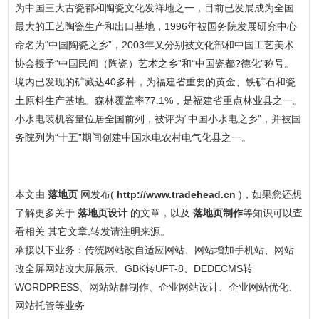
为中国三大古瓷都和陶瓷文化发祥地之一，目前已发展成为全国
最大的工艺陶瓷生产和出口基地，1996年被国务院发展研究中心
命名为“中国陶瓷之乡”，2003年又分别被文化部和中国工艺美术
协会授予“中国民间（陶瓷）艺术之乡”和“中国瓷都?德化”称号。
境内已发现的矿藏达40多种，为福建省重要的黄金、铁矿石和瓷
土原料生产基地。森林覆盖率77.1%，是福建省重点林业县之一。
小水电装机容量位居全国前列，被评为“中国小水电之乡”，并被国
务院列为“十五”期间创建中国水电农村电气化县之一。
本文由
落地页
网发布(
http://www.tradehead.cn
)，如果您还想
了解更多关于
落地页设计
的文章，以及
落地页制作
等知识可以查
看相关 其它文章,转发请注明来源。
承接以下业务：传统网站改自适应网站、网站增加手机站、网站
改全屏网站改大屏展示、GBK转UFT-8、DEDECMS转
WORDPRESS、网站站群制作、企业网站设计、企业网站优化、
网站托管等业务