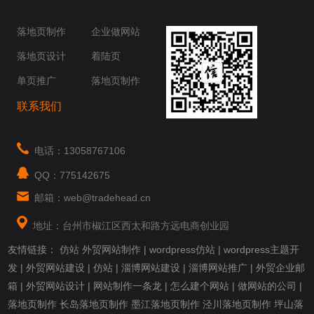
桥梁，愿成为你扬帆起航的风向标，愿成为你
你身边......
落地页制作
企业做网站
落地页设计
着陆页
单页推广
落地页制作
联系我们
电话：13058767106
QQ：775142675
邮箱：web@tradehead.cn
地址：台州市椒江区西太和路方远电商创业园
友情链接：
仿站
外贸网站制作
|
wordpress仿站
|
wordpress主题开
发
|
外贸网站建设
|
仿站
|
淄博网站建设
|
淄博网站推广
|
外贸企业邮
箱
|
外贸网站设计
|
网站制作一条龙
|
怎么建个网站
|
做网站的公司
|
落地页制作
长岛落地页制作
墨江落地页制作
泾川落地页制作
坪山落