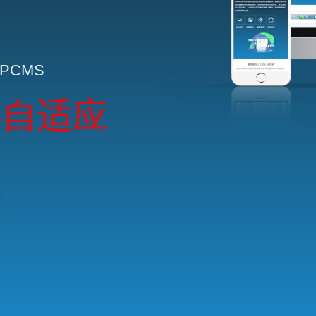
HPCMS
5自适应