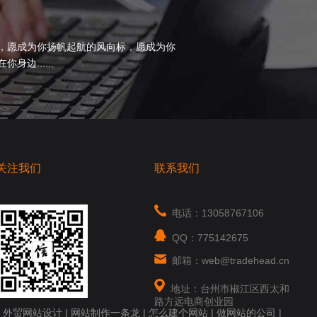
，愿成为你扬帆起航的风向标，愿成为你
边......
关注我们
联系我们
电话：13058767106
QQ：775142675
邮箱：web@tradehead.cn
地址：台州市椒江区西太和
路方远电商创业园
|
外贸网站设计
|
网站制作一条龙
|
怎么建个网站
|
做网站的公司
|