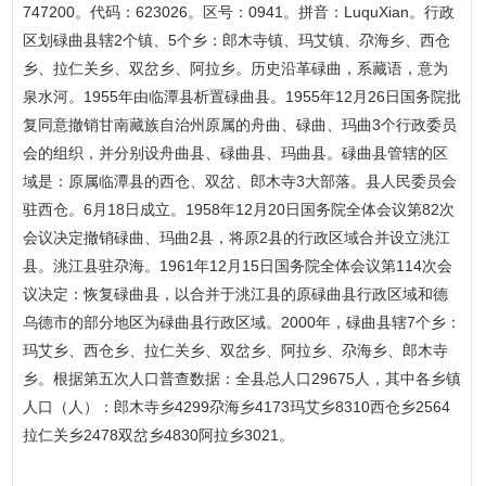
747200。代码：623026。区号：0941。拼音：LuquXian。行政
区划碌曲县辖2个镇、5个乡：郎木寺镇、玛艾镇、尕海乡、西仓
乡、拉仁关乡、双岔乡、阿拉乡。历史沿革碌曲，系藏语，意为
泉水河。1955年由临潭县析置碌曲县。1955年12月26日国务院批
复同意撤销甘南藏族自治州原属的舟曲、碌曲、玛曲3个行政委员
会的组织，并分别设舟曲县、碌曲县、玛曲县。碌曲县管辖的区
域是：原属临潭县的西仓、双岔、郎木寺3大部落。县人民委员会
驻西仓。6月18日成立。1958年12月20日国务院全体会议第82次
会议决定撤销碌曲、玛曲2县，将原2县的行政区域合并设立洮江
县。洮江县驻尕海。1961年12月15日国务院全体会议第114次会
议决定：恢复碌曲县，以合并于洮江县的原碌曲县行政区域和德
乌德市的部分地区为碌曲县行政区域。2000年，碌曲县辖7个乡：
玛艾乡、西仓乡、拉仁关乡、双岔乡、阿拉乡、尕海乡、郎木寺
乡。根据第五次人口普查数据：全县总人口29675人，其中各乡镇
人口（人）：郎木寺乡4299尕海乡4173玛艾乡8310西仓乡2564
拉仁关乡2478双岔乡4830阿拉乡3021。