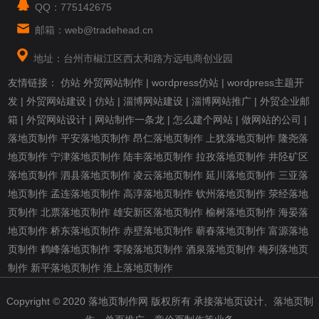
QQ：775142675
邮箱：web@tradehead.cn
地址：台州市椒江区西太和路方远电商创业园
友情链接：
仿站
外贸网站制作
|
wordpress仿站
|
wordpress主题开
发
|
外贸网站建设
|
仿站
|
淄博网站建设
|
淄博网站推广
|
外贸企业邮
箱
|
外贸网站设计
|
网站制作一条龙
|
怎么建个网站
|
做网站的公司
|
落地页制作
平安落地页制作
昂仁落地页制作
上犹落地页制作
隆尧落
地页制作
宁津落地页制作
陆丰落地页制作
拉孜落地页制作
井陉矿区
落地页制作
泗县落地页制作
凌云落地页制作
延川落地页制作
三亚落
地页制作
孟连落地页制作
高淳落地页制作
钦州落地页制作
荥经落地
页制作
北票落地页制作
雄安新区落地页制作
榆树落地页制作
海晏落
地页制作
桥东落地页制作
赤壁落地页制作
蕲春落地页制作
富源落地
页制作
鹤峰落地页制作
零陵落地页制作
酒泉落地页制作
梅列落地页
制作
新平落地页制作
淮上落地页制作
Copyright © 2020 落地页制作网 版权所有 承接落地页设计、落地页制