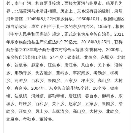
邻，南与广河、和政两县接壤，西接大夏河与临夏市、临夏县为
界，北隔黄河与永靖县相望。历史上，东乡没有县的建制，隶属
河州管辖，1949年8月22日东乡解放。1950年10月，根据民族区
域自治政策，成立了相当于县一级的东乡自治区。1955年，根据
《中华人民共和国宪法》规定，正式定名为东乡族自治县。2011
年东乡族自治县生产总值达到9.79亿元。2018年9月25日，获得
商务部“2018年电子商务进农村综合示范县”荣誉称号。2000年，
东乡族自治县辖1个镇、24个乡：锁南镇、龙泉乡、东塬乡、北岭
乡、达板乡、赵家乡、汪集乡、唐汪乡、风山乡、关卜乡、沿岭
乡、那勒寺乡、免古池乡、董岭乡、车家湾乡、考勒乡、柳树
乡、河滩乡、百和乡、果园乡、五家乡、坪庄乡、高山乡、大树
乡、春台乡。2004年，东乡族自治县辖5个镇、20个乡：锁南
镇、达板镇、河滩镇、那勒寺镇、唐汪镇、春台乡、柳树乡、东
塬乡、坪庄乡、百和乡、关卜乡、赵家乡、五家乡、果园乡、沿
岭乡、汪集乡、风山乡、车家湾乡、高山乡、大树乡、北岭乡、
龙泉乡、考勒乡、董岭乡。