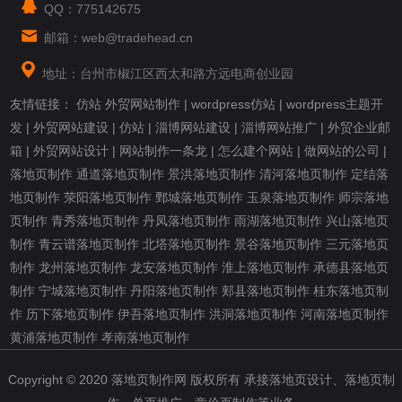
QQ：775142675
邮箱：web@tradehead.cn
地址：台州市椒江区西太和路方远电商创业园
友情链接：
仿站
外贸网站制作
|
wordpress仿站
|
wordpress主题开
发
|
外贸网站建设
|
仿站
|
淄博网站建设
|
淄博网站推广
|
外贸企业邮
箱
|
外贸网站设计
|
网站制作一条龙
|
怎么建个网站
|
做网站的公司
|
落地页制作
通道落地页制作
景洪落地页制作
清河落地页制作
定结落
地页制作
荥阳落地页制作
鄄城落地页制作
玉泉落地页制作
师宗落地
页制作
青秀落地页制作
丹凤落地页制作
雨湖落地页制作
兴山落地页
制作
青云谱落地页制作
北塔落地页制作
景谷落地页制作
三元落地页
制作
龙州落地页制作
龙安落地页制作
淮上落地页制作
承德县落地页
制作
宁城落地页制作
丹阳落地页制作
郏县落地页制作
桂东落地页制
作
历下落地页制作
伊吾落地页制作
洪洞落地页制作
河南落地页制作
黄浦落地页制作
孝南落地页制作
Copyright © 2020 落地页制作网 版权所有 承接落地页设计、落地页制