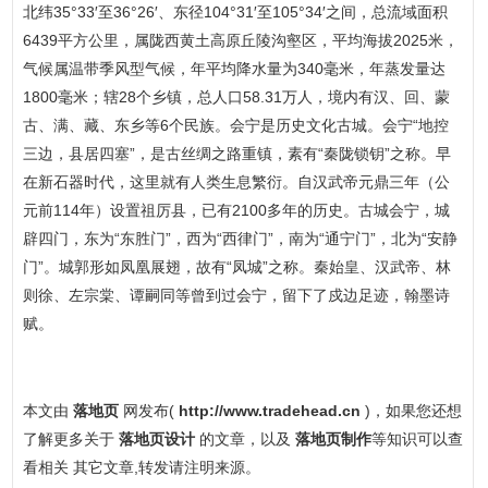
北纬35°33′至36°26′、东径104°31′至105°34′之间，总流域面积
6439平方公里，属陇西黄土高原丘陵沟壑区，平均海拔2025米，
气候属温带季风型气候，年平均降水量为340毫米，年蒸发量达
1800毫米；辖28个乡镇，总人口58.31万人，境内有汉、回、蒙
古、满、藏、东乡等6个民族。会宁是历史文化古城。会宁“地控
三边，县居四塞”，是古丝绸之路重镇，素有“秦陇锁钥”之称。早
在新石器时代，这里就有人类生息繁衍。自汉武帝元鼎三年（公
元前114年）设置祖厉县，已有2100多年的历史。古城会宁，城
辟四门，东为“东胜门”，西为“西律门”，南为“通宁门”，北为“安静
门”。城郭形如凤凰展翅，故有“凤城”之称。秦始皇、汉武帝、林
则徐、左宗棠、谭嗣同等曾到过会宁，留下了戍边足迹，翰墨诗
赋。
本文由
落地页
网发布(
http://www.tradehead.cn
)，如果您还想
了解更多关于
落地页设计
的文章，以及
落地页制作
等知识可以查
看相关 其它文章,转发请注明来源。