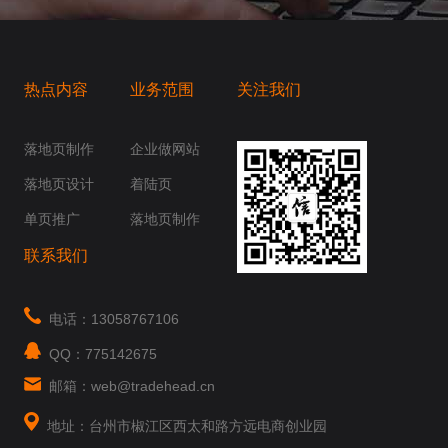
热点内容
业务范围
关注我们
桥梁，愿成为你扬帆起航的风向标，愿成为你
你身边......
落地页制作
企业做网站
落地页设计
着陆页
单页推广
落地页制作
联系我们
电话：13058767106
QQ：775142675
邮箱：web@tradehead.cn
地址：台州市椒江区西太和路方远电商创业园