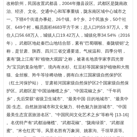
改称阶州，民国改置武都县，2004年撤县设区。武都区是陇南政
治、经济、文化、交通中心和军事重镇，陇东南区域中心城市之
一。下辖4个街道办事处、26个镇、8个乡、2个民族乡，50个社
区、649个村，幅员面积4683平方千米；总人口约59.97万人，常
住人口56.68万人，城镇人口19.42万人，城镇化率34.54%（2016
年）。武都区地处秦巴山地结合部，素有“巴蜀咽喉、秦陇锁钥”之
称，是甘肃、陕西、四川三省交通要道。气候温和、四季分明，
素有“陇上江南”和“植物大观园”之称，被著名地质学家李四光誉
为“宝贝的复杂地带”。境内有水杉、红豆杉等国家保护植物和大熊
猫、金丝猴、羚牛等珍稀动物，拥有白水江国家级自然保护区
（红土河保护站）、甘肃裕河国家级自然保护区2个国家级自然保
护区。武都区是“中国油橄榄之乡”、“中国花椒之乡”、“千年药
乡”，先后荣获“省级卫生城市”、“最美中国·目的地城市”、“最美中
国·生态、自然旅游城市和文化魅力、特色魅力旅游城市”、“中国
最美生态宜居旅游名区”、“中国民间文化艺术之乡”等称号 [13-16]
。名优特产有“武都油橄榄”、“武都花椒”、“陇南绿茶”、“武都崖
蜜”、“米仓红芪”等。风景名胜有万象洞、姚寨沟、千坝草原等。