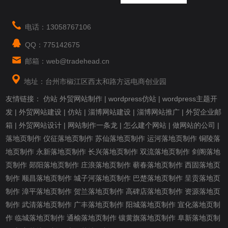
电话：13058767106
QQ：775142675
邮箱：web@tradehead.cn
地址：台州市椒江区西太和路方远电商创业园
友情链接：
仿站
外贸网站制作
|
wordpress仿站
|
wordpress主题开
发
|
外贸网站建设
|
仿站
|
淄博网站建设
|
淄博网站推广
|
外贸企业邮
箱
|
外贸网站设计
|
网站制作一条龙
|
怎么建个网站
|
做网站的公司
|
落地页制作
仪征落地页制作
苏仙落地页制作
运河落地页制作
铜陵落
地页制作
永新落地页制作
长兴落地页制作
双流落地页制作
剑阁落地
页制作
郧阳落地页制作
庄浪落地页制作
蕲春落地页制作
西固落地页
制作
顺昌落地页制作
城子河落地页制作
巴楚落地页制作
呈贡落地页
制作
漳平落地页制作
贺兰落地页制作
高碑店落地页制作
资源落地页
制作
武清落地页制作
广丰落地页制作
阳城落地页制作
宣化落地页制
作
临城落地页制作
通榆落地页制作
镶黄旗落地页制作
阜新落地页制