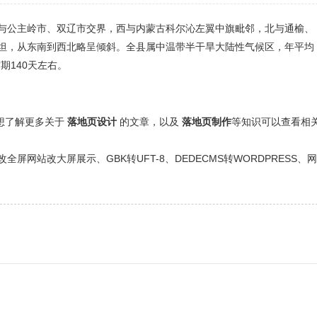
与公主岭市、双辽市交界，西与内蒙古科尔沁左翼中旗毗邻，北与通榆、
坦，从东南到西北略呈倾斜。全县属中温带半干旱大陆性气候区，年平均
霜期140天左右。
还想了解更多关于
落地页设计
的文章，以及
落地页制作
等知识可以查看相
网站改大屏展示、GBK转UFT-8、DEDECMS转WORDPRESS、