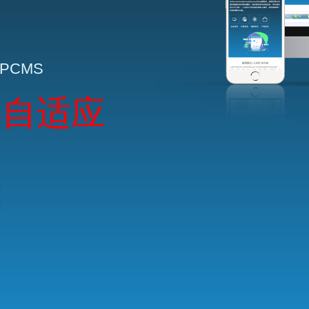
HPCMS
5自适应