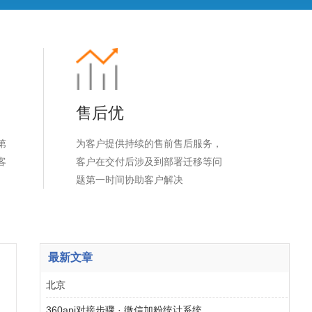
售后优
第
为客户提供持续的售前售后服务，
客
客户在交付后涉及到部署迁移等问
题第一时间协助客户解决
最新文章
北京
360api对接步骤 · 微信加粉统计系统