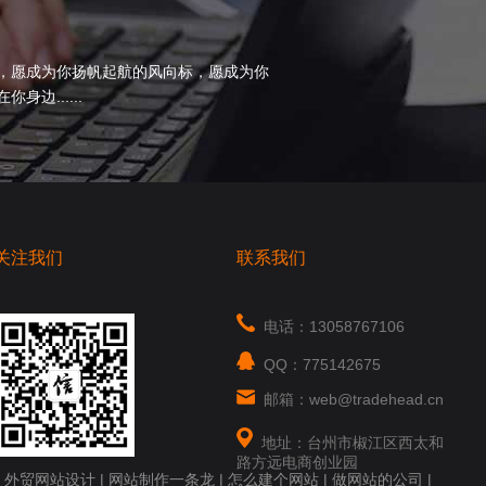
，愿成为你扬帆起航的风向标，愿成为你
边......
关注我们
联系我们
电话：13058767106
QQ：775142675
邮箱：web@tradehead.cn
地址：台州市椒江区西太和
路方远电商创业园
|
外贸网站设计
|
网站制作一条龙
|
怎么建个网站
|
做网站的公司
|