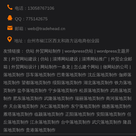
电话：13058767106
QQ：775142675
邮箱：web@tradehead.cn
地址：台州市椒江区西太和路方远电商创业园
友情链接：
仿站
外贸网站制作
|
wordpress仿站
|
wordpress主题开
发
|
外贸网站建设
|
仿站
|
淄博网站建设
|
淄博网站推广
|
外贸企业邮
箱
|
外贸网站设计
|
网站制作一条龙
|
怎么建个网站
|
做网站的公司
|
落地页制作
莎车落地页制作
巴青落地页制作
沈丘落地页制作
伽师落
地页制作
望都落地页制作
绥阳落地页制作
湖北落地页制作
铁力落地
页制作
盐亭落地页制作
宁乡落地页制作
松原落地页制作
武邑落地页
制作
肥东落地页制作
武隆落地页制作
瑞丽落地页制作
商河落地页制
作
天台落地页制作
兴仁落地页制作
东宁落地页制作
德惠落地页制作
雁塔落地页制作
临颍落地页制作
正阳落地页制作
安阳落地页制作
任
丘落地页制作
江永落地页制作
台中落地页制作
武穴落地页制作
隆昌
落地页制作
贵港落地页制作