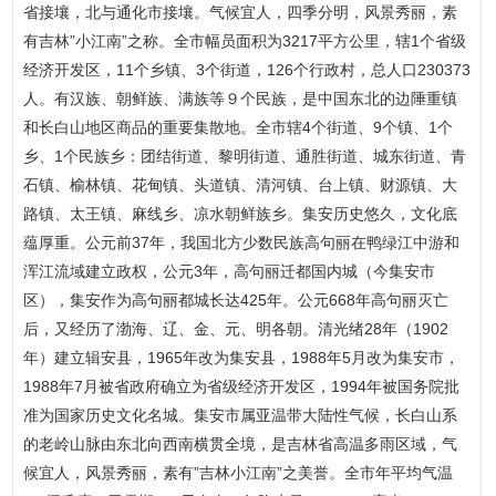
省接壤，北与通化市接壤。气候宜人，四季分明，风景秀丽，素
有吉林”小江南”之称。全市幅员面积为3217平方公里，辖1个省级
经济开发区，11个乡镇、3个街道，126个行政村，总人口230373
人。有汉族、朝鲜族、满族等９个民族，是中国东北的边陲重镇
和长白山地区商品的重要集散地。全市辖4个街道、9个镇、1个
乡、1个民族乡：团结街道、黎明街道、通胜街道、城东街道、青
石镇、榆林镇、花甸镇、头道镇、清河镇、台上镇、财源镇、大
路镇、太王镇、麻线乡、凉水朝鲜族乡。集安历史悠久，文化底
蕴厚重。公元前37年，我国北方少数民族高句丽在鸭绿江中游和
浑江流域建立政权，公元3年，高句丽迁都国内城（今集安市
区），集安作为高句丽都城长达425年。公元668年高句丽灭亡
后，又经历了渤海、辽、金、元、明各朝。清光绪28年（1902
年）建立辑安县，1965年改为集安县，1988年5月改为集安市，
1988年7月被省政府确立为省级经济开发区，1994年被国务院批
准为国家历史文化名城。集安市属亚温带大陆性气候，长白山系
的老岭山脉由东北向西南横贯全境，是吉林省高温多雨区域，气
候宜人，风景秀丽，素有”吉林小江南”之美誉。全市年平均气温